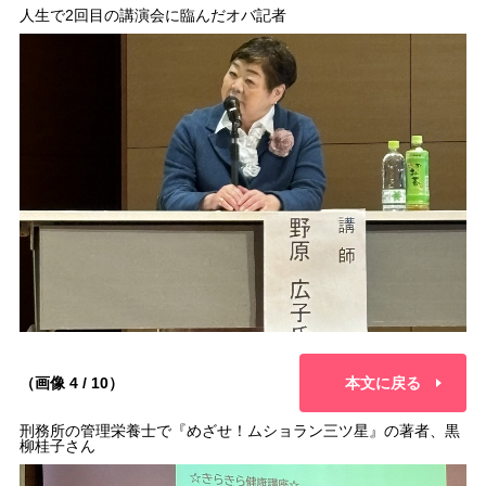
人生で2回目の講演会に臨んだオバ記者
（画像 4 / 10）
本文に戻る
刑務所の管理栄養士で『めざせ！ムショラン三ツ星』の著者、黒
柳桂子さん