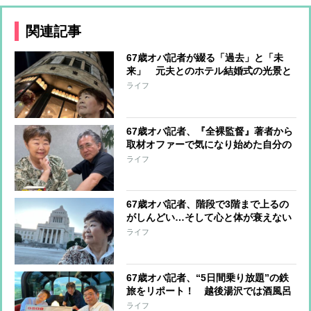
関連記事
67歳オバ記者が綴る「過去」と「未
来」 元夫とのホテル結婚式の光景と
メタバースが描く”新たな世界”
ライフ
67歳オバ記者、『全裸監督』著者から
取材オファーで気になり始めた自分の
ブルドッグ顔…あっという間に解消？
ライフ
67歳オバ記者、階段で3階まで上るの
がしんどい…そして心と体が衰えない
ために決めた「1日3つ、日記に書ける
ライフ
ことをする」
67歳オバ記者、“5日間乗り放題”の鉄
旅をリポート！ 越後湯沢では酒風呂
を満喫、新しくなった新潟駅ではノマ
ライフ