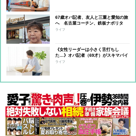
ドも
67歳オバ記者、友人と三重と愛知の旅
へ 名古屋コーチン、鉄板ナポリタ
ン…堪能した“ご当地グルメ”をリポー
ライフ
ト「まだまだ美味しい思いを…」
《女性リーダーは小さく舌打ちし
た…》オバ記者（69才）がスキマバイ
トに挑戦「私に肉体労働をする資格は
ライフ
あるか？」実働7時間・報酬1万2千
円“引っ越しの梱包作業”一部始終