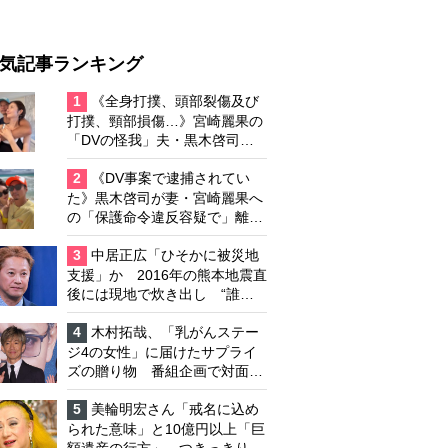
気記事ランキング
1
《全身打撲、頭部裂傷及び
打撲、頸部損傷…》宮崎麗果の
「DVの怪我」夫・黒木啓司の
逮捕で始まる「夫婦の闘争」
2
《DV事案で逮捕されてい
た》黒木啓司が妻・宮崎麗果へ
の「保護命令違反容疑で」離婚
協議は「第二ステージ」へ
3
中居正広「ひそかに被災地
支援」か 2016年の熊本地震直
後には現地で炊き出し “誰に
も知られなくて良い”と、むし
ろ強まる福祉活動への思い
4
木村拓哉、「乳がんステー
ジ4の女性」に届けたサプライ
ズの贈り物 番組企画で対面し
たファンが、夢と希望を与える
心遣いに「うれしくて号泣しま
5
美輪明宏さん「戒名に込め
した」
られた意味」と10億円以上「巨