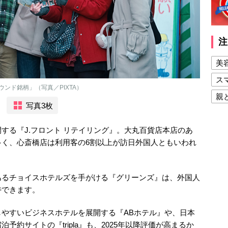
注
美
ス
ンド銘柄」（写真／PIXTA）
親
写真3枚
健
美
する『J.フロント リテイリング』。大丸百貨店本店のあ
多く、心斎橋店は利用客の6割以上が訪日外国人ともいわれ
夫
あるチョイスホテルズを手がける『グリーンズ』は、外国人
待できます。
やすいビジネスホテルを展開する『ABホテル』や、日本
約サイトの『tripla』も、2025年以降評価が高まるか