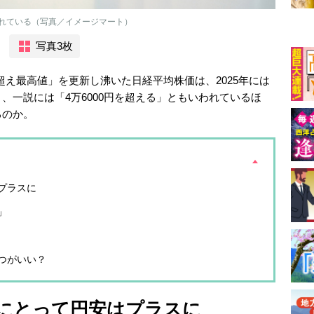
れている（写真／イメージマート）
写真3枚
ブル超え最高値」を更新し沸いた日経平均株価は、2025年には
、一説には「4万6000円を超える」ともいわれているほ
るのか。
プラスに
」
つがいい？
にとって円安はプラスに