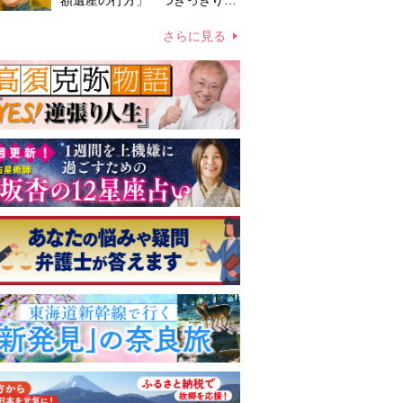
額遺産の行方」 つきっきりで
私生活をサポートしていた元俳
優が相続か
さらに見る