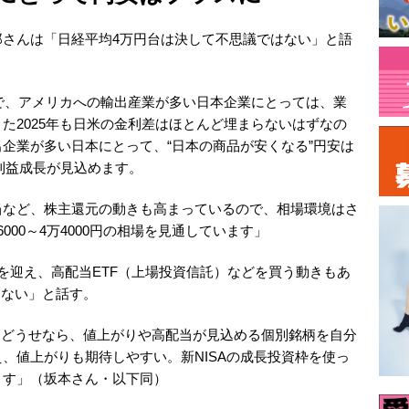
郎さんは「日経平均4万円台は決して不思議ではない」と語
調で、アメリカへの輸出産業が多い日本企業にとっては、業
た2025年も日米の金利差はほとんど埋まらないはずなの
企業が多い日本にとって、“日本の商品が安くなる”円安は
の利益成長が見込めます。
当など、株主還元の動きも高まっているので、相場環境はさ
00～4万4000円の相場を見通しています」
年目を迎え、高配当ETF（上場投資信託）などを買う動きもあ
きない」と話す。
。どうせなら、値上がりや高配当が見込める個別銘柄を自分
、値上がりも期待しやすい。新NISAの成長投資枠を使っ
ます」（坂本さん・以下同）