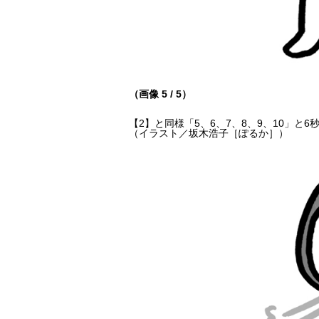
（画像 5 / 5）
【2】と同様「5、6、7、8、9、10」
（イラスト／坂木浩子［ぽるか］）