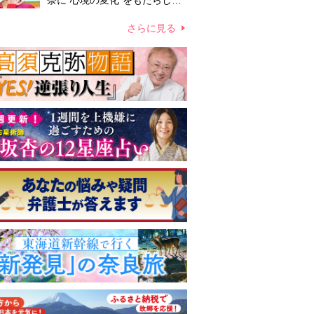
奈に“心境の変化”をもたらした
主演映画『ママせか』 身を削
って「がんに蝕まれる母」を演
さらに見る
じた壮絶な撮影現場