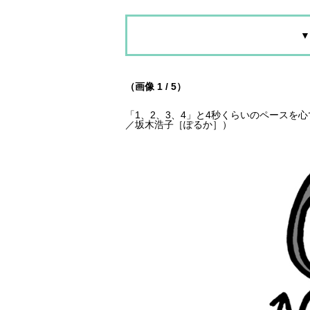
▼
（画像 1 / 5）
「1、2、3、4」と4秒くらいのペース
／坂木浩子［ぽるか］）