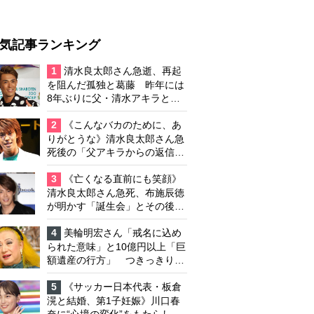
気記事ランキング
1
清水良太郎さん急逝、再起
を阻んだ孤独と葛藤 昨年には
8年ぶりに父・清水アキラと共
演、本格的な活動再開に向かっ
ていたが…周囲が懸念していた
2
《こんなバカのために、あ
「不安定なところ」
りがとうな》清水良太郎さん急
死後の「父アキラからの返信」
布施辰徳が涙で明かす「順番が
違う」
3
《亡くなる直前にも笑顔》
清水良太郎さん急死、布施辰徳
が明かす「誕生会」とその後の
メッセージ
4
美輪明宏さん「戒名に込め
られた意味」と10億円以上「巨
額遺産の行方」 つきっきりで
私生活をサポートしていた元俳
優が相続か
5
《サッカー日本代表・板倉
滉と結婚、第1子妊娠》川口春