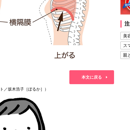
注
美
ス
親
健
美
本文に戻る
夫
ト／坂木浩子［ぽるか］）