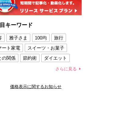
目キーワード
容
雅子さま
100均
旅行
マート家電
スイーツ・お菓子
との関係
節約術
ダイエット
康法
新製品
さらに見る
容賢者のダイエットグッズ
価格表示に関するお知らせ
との関係
新津春子
どか食い