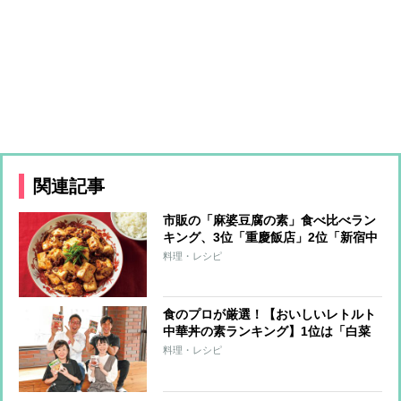
関連記事
市販の「麻婆豆腐の素」食べ比べラン
キング、3位「重慶飯店」2位「新宿中
村屋」【名店部門1～10位】
料理・レシピ
食のプロが厳選！【おいしいレトルト
中華丼の素ランキング】1位は「白菜
のシャキッと食感に感動」と高評価の
料理・レシピ
コンビニの逸品