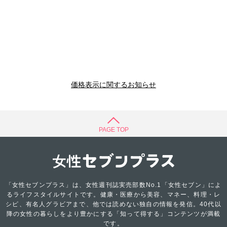
価格表示に関するお知らせ
PAGE TOP
「女性セブンプラス」は、女性週刊誌実売部数No.1「女性セブン」によ
るライフスタイルサイトです。健康・医療から美容、マネー、料理・レ
シピ、有名人グラビアまで、他では読めない独自の情報を発信。40代以
降の女性の暮らしをより豊かにする「知って得する」コンテンツが満載
です。