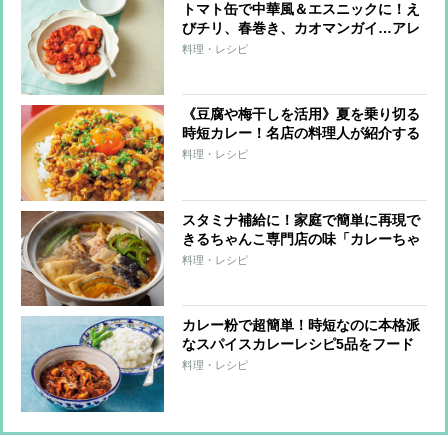
トマト缶で中華風＆エスニックに！え
びチリ、春巻き、カオマンガイ…アレ
ンジでおいしさ引き立つレシピ8品
料理・レシピ
《豆腐や梅干しを活用》夏を乗り切る
時短カレー！名店の料理人が紹介する
「アレンジカレー」レシピ
料理・レシピ
スタミナ補給に！家庭で簡単に再現で
きるちゃんこ専門店の味「カレーちゃ
んこ鍋」の作り方
料理・レシピ
カレー粉で超簡単！時短なのに本格派
なスパイスカレーレシピ5品をフード
スタイリストが紹介
料理・レシピ