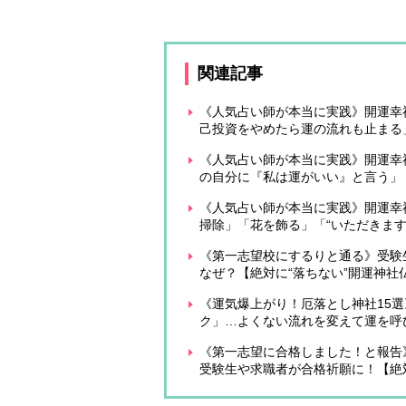
関連記事
《人気占い師が本当に実践》開運幸
己投資をやめたら運の流れも止まる
《人気占い師が本当に実践》開運幸
の自分に『私は運がいい』と言う」
《人気占い師が本当に実践》開運幸
掃除」「花を飾る」「“いただきます
《第一志望校にするりと通る》受験
なぜ？【絶対に“落ちない”開運神社
《運気爆上がり！厄落とし神社15
ク」…よくない流れを変えて運を呼
《第一志望に合格しました！と報告
受験生や求職者が合格祈願に！【絶