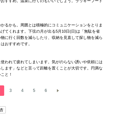
がおすすめ。温泉に行くのもいいでしょう。ラッキーフード
つかるかも。周囲とは積極的にコミュニケーションをとりま
げてくれます。下弦の月が出る5月10日(日)は「無駄を省
い物に行く回数を減らしたり、収納を見直して探し物を減ら
」はおすすめです。
に使われて疲れてしまいます。気がのらない誘いや依頼には
絡します」などと言って距離を置くことが大切です。円満な
いこと！
3
4
5
6
杏