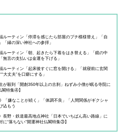
福ルーティン「停滞を感じたら部屋のプチ模様替え」「自
」「縁の深い神社への参拝」
福ルーティン「朝、起きたら下着をはき替える」「鏡の中
「無言の支払いは金運を下げる」
福ルーティン「起床後すぐに窓を開ける」「就寝前に玄関
““大丈夫”を口癖にする」
生が殺到「開創350年以上の古刹」ねずみ小僧が眠る寺院に
仏閣特集④】
選》「嫌なことが続く」「体調不良」「人間関係がギクシャ
び込もう
》長野・鉄道最高地点神社「日本でいちばん高い路線」に
対に“落ちない”開運神社仏閣特集③】