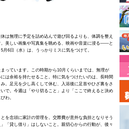
連休は無理に予定を詰め込んで遊び回るよりも、体調を整え
す。美しい画集や写真集を眺める、映画や音楽に浸る――と
5月6日（水）は、うっかりミスに気をつけて。
まっています。この時期から10月くらいまでは、無理が
ルには余裕を持たせること。特に気をつけたいのは、長時間
くみ。足元を少し高くして休む、入浴後に足首やひざ裏をさ
ないで。今週は「やり切ること」より「ここで終えると決め
はびわ。
ことを念頭に家計の管理を。交際費が意外な負担となりそう
え」「貸し借り」はしないこと。親切心からの行動が、後々