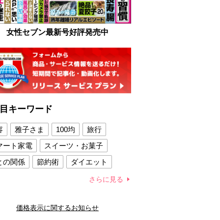
女性セブン最新号好評発売中
目キーワード
容
雅子さま
100均
旅行
マート家電
スイーツ・お菓子
との関係
節約術
ダイエット
康法
新製品
さらに見る
容賢者のダイエットグッズ
価格表示に関するお知らせ
との関係
新津春子
どか食い