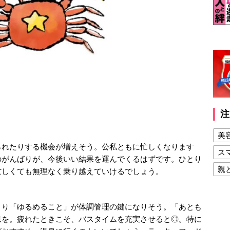
注
美
られたりする機会が増えそう。公私ともに忙しくなります
ス
のがんばりが、今後いい結果を運んでくるはずです。ひとり
親
忙しくても無理なく乗り越えていけるでしょう。
健
美
より「ゆるめること」が体調管理の鍵になりそう。「あとも
息を。疲れたときこそ、バスタイムを充実させると◎。特に
夫