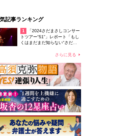
気記事ランキング
1
「2024さだまさしコンサー
トツアー“51”」レポート「もし
くはまだまだ知らない“さだま
さ史”について」
さらに見る