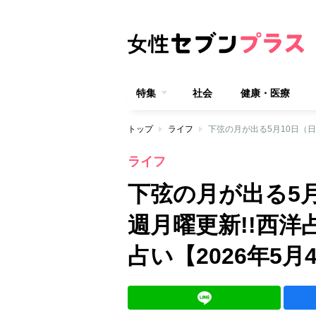
特集
社会
健康・医療
トップ
ライフ
ライフ
下弦の月が出る5
週月曜更新!!西洋
占い【2026年5月