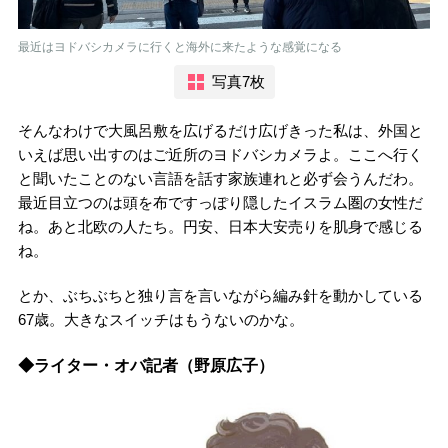
最近はヨドバシカメラに行くと海外に来たような感覚になる
写真7枚
そんなわけで大風呂敷を広げるだけ広げきった私は、外国と
いえば思い出すのはご近所のヨドバシカメラよ。ここへ行く
と聞いたことのない言語を話す家族連れと必ず会うんだわ。
最近目立つのは頭を布ですっぽり隠したイスラム圏の女性だ
ね。あと北欧の人たち。円安、日本大安売りを肌身で感じる
ね。
とか、ぶちぶちと独り言を言いながら編み針を動かしている
67歳。大きなスイッチはもうないのかな。
◆ライター・オバ記者（野原広子）