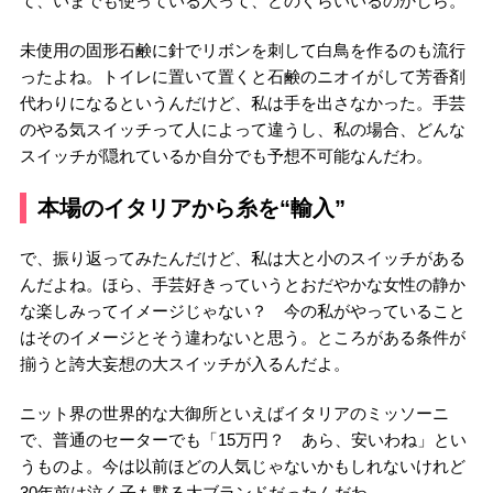
て、いまでも使っている人って、どのくらいいるのかしら。
未使用の固形石鹸に針でリボンを刺して白鳥を作るのも流行
ったよね。トイレに置いて置くと石鹸のニオイがして芳香剤
代わりになるというんだけど、私は手を出さなかった。手芸
のやる気スイッチって人によって違うし、私の場合、どんな
スイッチが隠れているか自分でも予想不可能なんだわ。
本場のイタリアから糸を“輸入”
で、振り返ってみたんだけど、私は大と小のスイッチがある
んだよね。ほら、手芸好きっていうとおだやかな女性の静か
な楽しみってイメージじゃない？ 今の私がやっていること
はそのイメージとそう違わないと思う。ところがある条件が
揃うと誇大妄想の大スイッチが入るんだよ。
ニット界の世界的な大御所といえばイタリアのミッソーニ
で、普通のセーターでも「15万円？ あら、安いわね」とい
うものよ。今は以前ほどの人気じゃないかもしれないけれど
30年前は泣く子も黙る大ブランドだったんだわ。