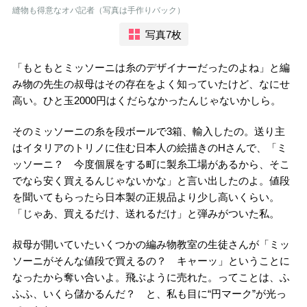
縫物も得意なオバ記者（写真は手作りバック）
写真7枚
「もともとミッソーニは糸のデザイナーだったのよね」と編
み物の先生の叔母はその存在をよく知っていたけど、なにせ
高い。ひと玉2000円はくだらなかったんじゃないかしら。
そのミッソーニの糸を段ボールで3箱、輸入したの。送り主
はイタリアのトリノに住む日本人の絵描きのHさんで、「ミ
ッソーニ？ 今度個展をする町に製糸工場があるから、そこ
でなら安く買えるんじゃないかな」と言い出したのよ。値段
を聞いてもらったら日本製の正規品より少し高いくらい。
「じゃあ、買えるだけ、送れるだけ」と弾みがついた私。
叔母が開いていたいくつかの編み物教室の生徒さんが「ミッ
ソーニがそんな値段で買えるの？ キャーッ」ということに
なったから奪い合いよ。飛ぶように売れた。ってことは、ふ
ふふ、いくら儲かるんだ？ と、私も目に“円マーク”が光っ