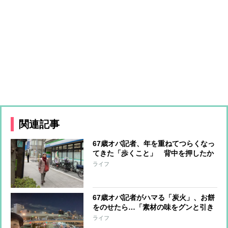
関連記事
67歳オバ記者、年を重ねてつらくなっ
てきた「歩くこと」 背中を押したか
かりつけ医のひと言「息が切れたら休
ライフ
んでまた上ればいい」
67歳オバ記者がハマる「炭火」、お餅
をのせたら…「素材の味をグンと引き
立たせるんだわ」。
ライフ