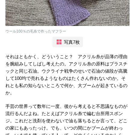
ウール100％の毛糸で作ったマフラー
写真7枚
それはともかく、どういうこと？ アクリル糸が品薄の理由
を腕組みしてしばし考えたの。アクリル糸の原料はプラスチ
ックと同じ石油。ウクライナ戦争のせいで石油の値段が高騰
して100均で売れるようなものはたくさん作れないのか。そ
れとも私の知らないところで何か、大ブームが起きているの
か。
手芸の世界って数年に一度、後から考えると不思議なものが
流行るんだよね。たとえばアクリル糸で編む台所用スポン
ジ。これだと洗剤を使わないで油も落ちるとか言って、どこ
の家にもあったっけ。でも、いつの間にかブームが終わっ