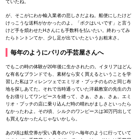
ていたね。
が、そこがにわか輸入業者の悲しさだよね。船便にしたけど
けっこうな送料がかかったのよ。「ボクはいいです」と言う
けど手を煩わせたHさんにも手数料を払いたい。終わってみ
たらトントンてか、少し足が出ていたというお粗末さ。
毎年のようにパリの手芸屋さんへ
でもこの時の体験が20年後に生かされたの。イタリアはどん
な有名なブランドでも、素材なら安く買えるということを学
習した私はフィレンツェでエミリオ・プッチのものと同じ布
地を探しあてた。それで当時通っていた洋裁教室の先生の力
をお借りしてワンピースを縫って、さぁ、さぁ、さぁ。エミ
リオ・プッチの店に乗り込んだ時の晴れがましさといったら
なかったわよ。その頃、シルクのワンピースは30万円出して
も買えなかったんじゃないかしら。
あの頃は航空券が安い真冬のパリへ毎年のように行っていて