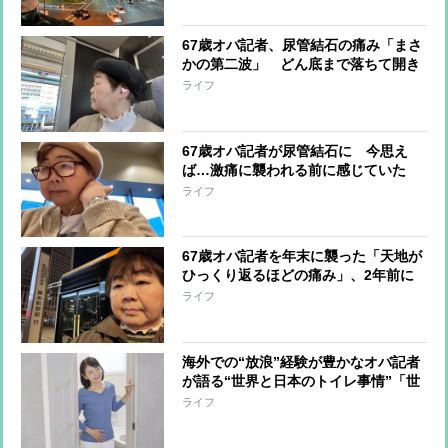
67歳オバ記者、尿管結石の痛み「まさ
かの第二波」 どん底まで落ちて開き
直る…そのあととった行動とは？
ライフ
67歳オバ記者が尿管結石に 今思え
ば…激痛に襲われる前に感じていた
数々の“異変”
ライフ
67歳オバ記者を年末に襲った「天地が
ひっくり返るほどの痛み」、2年前に
は境界悪性腫瘍との診断 かかりつけ
ライフ
医のところに駆け込むと…
海外での“放浪”経験が豊かなオバ記者
が語る“世界と日本のトイレ事情”「世
界から絶賛される日本のトイレが現状
ライフ
維持できなくなったら、間違いなく日
本の凋落」