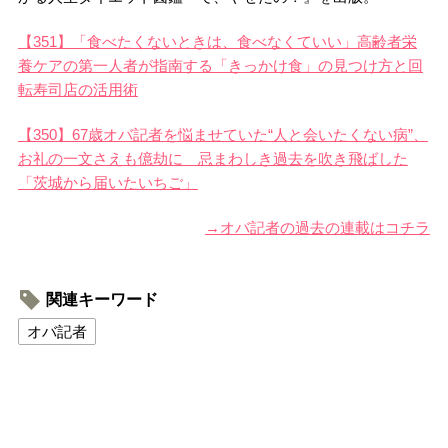
【351】「食べたくないときは、食べなくていい」高齢者栄
養ケアの第一人者が指南する「きっかけ食」の見つけ方と回
転寿司店の活用術
【350】67歳オバ記者を悩ませていた“人と会いたくない病”、
お礼の一文さえも億劫に 忌まわしき過去を吹き飛ばした
「茨城から届いたいちご」
→オバ記者の過去の連載はコチラ
関連キーワード
オバ記者