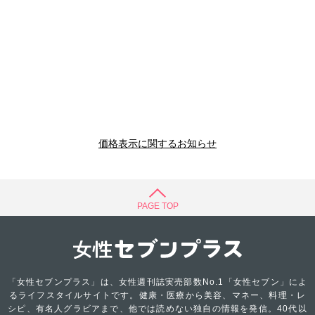
価格表示に関するお知らせ
PAGE TOP
「女性セブンプラス」は、女性週刊誌実売部数No.1「女性セブン」によ
るライフスタイルサイトです。健康・医療から美容、マネー、料理・レ
シピ、有名人グラビアまで、他では読めない独自の情報を発信。40代以