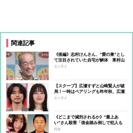
関連記事
《後編》志村けんさん、“愛の巣”とし
て注目されていた自宅が解体 東村山
市民に愛された駅前広場の『志村けん
エンタメ
の木』も2～3年以内に移植、もしくは
伐採を検討
【スクープ】広瀬すずと山崎賢人が破
局！一時はペアリングも昨年秋、広瀬
からの提案でじっくり話し合い、別々
エンタメ
の道を歩むことに
《どこまで減刑されるか》“最上あ
い”さん殺害「借金踏み倒しで犯人も
苦しんでいた」「被害者にも落ち度あ
社会