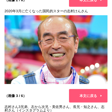
（画像 2 / 6）
本文に戻る
2020年3月に亡くなった国民的スターの志村けんさん
（画像 3 / 6）
本文に戻る
志村さん3兄弟、左から次兄・美佐男さん、長兄・知之さん、志
村さん（インスタグラムより）