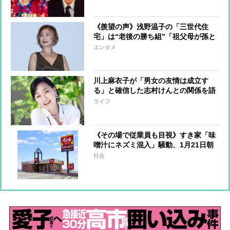
る」ネットで論争中！判決はどうなる
のか【専門家の分析】
《羨望の声》浅野温子の「三世代住
宅」は“老後の勝ち組”「祖父母が孫と
過ごせる時間は非常に短い」
エンタメ
川上麻衣子が「男女の友情は成立す
る」と確信した志村けんとの関係を語
る 一時は同じマンションに住みお互
ライフ
いの家を行き来、番組収録をかねて旅
行も
《その場で従業員も目視》すき家「味
噌汁にネズミ混入」騒動、1月21日朝
の“修羅場”当該店舗は3月24日から一
社会
時閉店