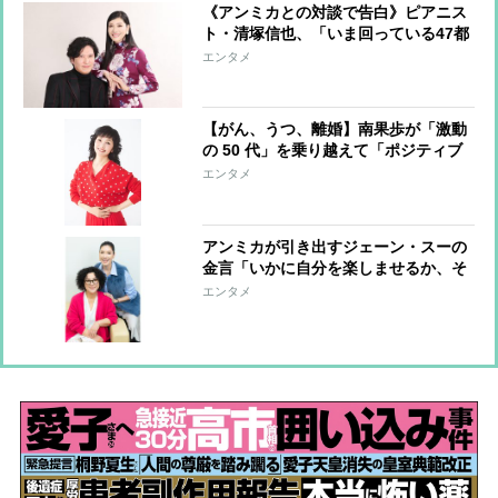
《アンミカとの対談で告白》ピアニス
ト・清塚信也、「いま回っている47都
道府県ツアーがひとつの節目」 10代
エンタメ
での留学後、100社の営業まわりで開
けたキャリア
【がん、うつ、離婚】南果歩が「激動
の 50 代」を乗り越えて「ポジティブ
還暦」になれた心と体にやさしい習慣
エンタメ
アンミカが引き出すジェーン・スーの
金言「いかに自分を楽しませるか、そ
れが人生のテーマ」「昔もいまも夢は
エンタメ
ありません。夢がなくても動いていれ
ば人生は開ける」