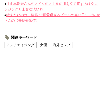
●
【山本浩未さんのメイクのメ】夏の肌を立て直すのはクレ
ンジングと上質な洗顔料
●
鍛えたいのは、腹筋！”可愛過ぎるビールの売り子”、ほのか
さんの【美痩せ習慣】
関連キーワード
アンチエイジング
女優
海外セレブ