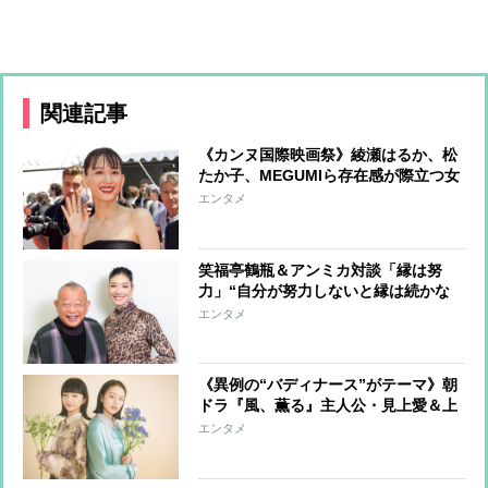
関連記事
《カンヌ国際映画祭》綾瀬はるか、松
たか子、MEGUMIら存在感が際立つ女
優たちのファッションをチェック
エンタメ
笑福亭鶴瓶＆アンミカ対談「縁は努
力」“自分が努力しないと縁は続かな
い”
エンタメ
《異例の“バディナース”がテーマ》朝
ドラ『風、薫る』主人公・見上愛＆上
坂樹里が語る見どころ「支え合いを繰
エンタメ
り返し成長していく姿に注目してほし
い」