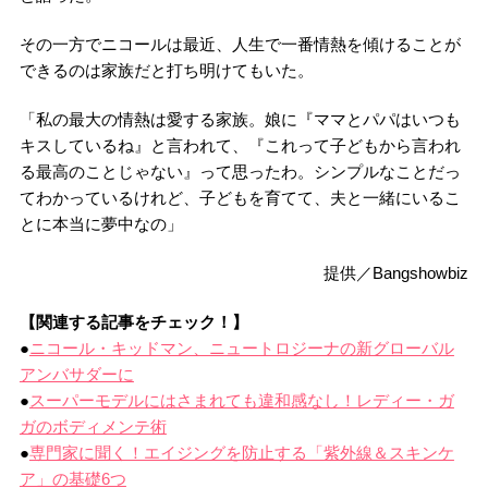
その一方でニコールは最近、人生で一番情熱を傾けることが
できるのは家族だと打ち明けてもいた。
「私の最大の情熱は愛する家族。娘に『ママとパパはいつも
キスしているね』と言われて、『これって子どもから言われ
る最高のことじゃない』って思ったわ。シンプルなことだっ
てわかっているけれど、子どもを育てて、夫と一緒にいるこ
とに本当に夢中なの」
提供／Bangshowbiz
【関連する記事をチェック！】
●
ニコール・キッドマン、ニュートロジーナの新グローバル
アンバサダーに
●
スーパーモデルにはさまれても違和感なし！レディー・ガ
ガのボディメンテ術
●
専門家に聞く！エイジングを防止する「紫外線＆スキンケ
ア」の基礎6つ