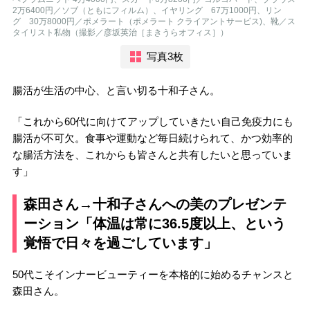
2万6400円／ソブ（ともにフィルム）、イヤリング 67万1000円、リン
グ 30万8000円／ポメラート（ポメラート クライアントサービス)、靴／ス
タイリスト私物（撮影／彦坂英治［まきうらオフィス］）
写真3枚
腸活が生活の中心、と言い切る十和子さん。
「これから60代に向けてアップしていきたい自己免疫力にも
腸活が不可欠。食事や運動など毎日続けられて、かつ効率的
な腸活方法を、これからも皆さんと共有したいと思っていま
す」
森田さん→十和子さんへの美のプレゼンテ
ーション「体温は常に36.5度以上、という
覚悟で日々を過ごしています」
50代こそインナービューティーを本格的に始めるチャンスと
森田さん。