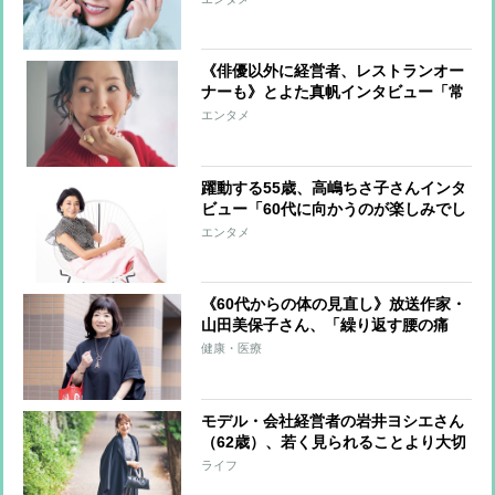
として始めたインスタ
《俳優以外に経営者、レストランオー
ナーも》とよた真帆インタビュー「常
にハッピーな状況を追い求めて動いて
エンタメ
いたら、いつの間にか」
躍動する55歳、高嶋ちさ子さんインタ
ビュー「60代に向かうのが楽しみでし
かない」
エンタメ
《60代からの体の見直し》放送作家・
山田美保子さん、「繰り返す腰の痛
み」に本気で向き合って始めた食生活
健康・医療
の見直しと運動
モデル・会社経営者の岩井ヨシエさん
（62歳）、若く見られることより大切
に考えている「人として成熟していく
ライフ
こと」