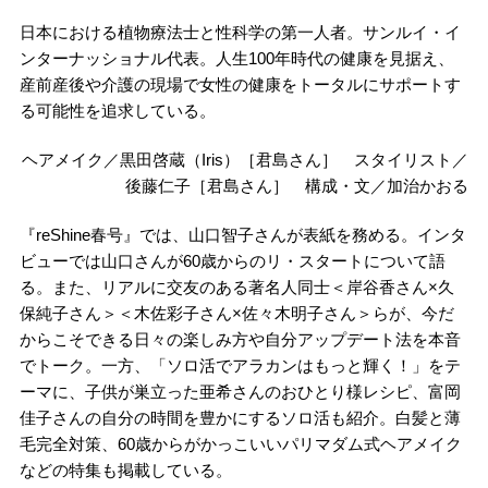
日本における植物療法士と性科学の第一人者。サンルイ・イ
ンターナッショナル代表。人生100年時代の健康を見据え、
産前産後や介護の現場で女性の健康をトータルにサポートす
る可能性を追求している。
ヘアメイク／黒田啓蔵（Iris）［君島さん］ スタイリスト／
後藤仁子［君島さん］ 構成・文／加治かおる
『reShine春号』では、山口智子さんが表紙を務める。インタ
ビューでは山口さんが60歳からのリ・スタートについて語
る。また、リアルに交友のある著名人同士＜岸谷香さん×久
保純子さん＞＜木佐彩子さん×佐々木明子さん＞らが、今だ
からこそできる日々の楽しみ方や自分アップデート法を本音
でトーク。一方、「ソロ活でアラカンはもっと輝く！」をテ
ーマに、子供が巣立った亜希さんのおひとり様レシピ、富岡
佳子さんの自分の時間を豊かにするソロ活も紹介。白髪と薄
毛完全対策、60歳からがかっこいいパリマダム式ヘアメイク
などの特集も掲載している。