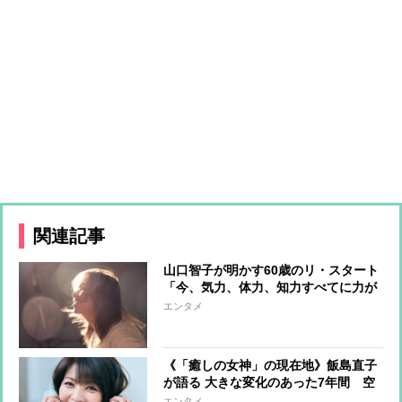
関連記事
山口智子が明かす60歳のリ・スタート
「今、気力、体力、知力すべてに力が
漲って、絶好調。一日でも過去には戻
エンタメ
りたくない」
《「癒しの女神」の現在地》飯島直子
が語る 大きな変化のあった7年間 空
っぽになった心から前を向くきっかけ
エンタメ