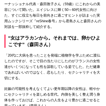
ーナッショナル代表・森田敦子さん（59歳）にこれからの美
容について聞いた。エイジレスに輝く50～60代女性に向け
た、すぐに役立ち毎日を前向きに過ごすヒントが詰まった実
用ムックシリーズ『reShine春号』から君島さんと森田さんの
対談を一部抜粋して紹介する。
“女はアラカンから。それまでは、卵かひよ
こです”（森田さん）
「20代に大病を患ったことを発端に植物学を学ぶために渡仏
したのですが、そこで目の当たりにしたのがフランスの女性
達がいくつになっても性を謳歌している姿でした。ただ健康
であればいいのではなく、恋もしたり、セクシャリティを大
切にする。
妊娠の可能性を考えなくてよい更年期以降の女性は、軽やか
にセクシャリティを楽しめる世代。内側を美しく整え潤う身
体を作っておけば、これからの人生をより豊かに過ごせると
思っています」(森田さん）