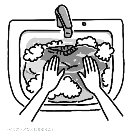
（イラスト／ひえじまゆりこ）