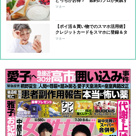
どっちがお得？ 節約のプロが実践す
るホームベーカリーやヨーグルトメー
マネー
カー活用術
【ポイ活＆買い物でのスマホ活用術】
クレジットカードをスマホに登録＆タ
ッチ決済で還元率アップも 自分の経
マネー
済圏をまとめる“寄せ活”で効率よくポ
イントゲット