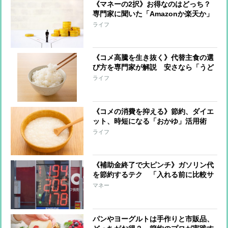
《マネーの2択》お得なのはどっち？
専門家に聞いた「Amazonか楽天か」
「買い物はリアル店舗かネットスーパ
ライフ
ーか」「洗濯機は縦型かドラム式か」
《コメ高騰を生き抜く》代替主食の選
び方を専門家が解説 安さなら「うど
ん」、栄養なら「パスタ」、長続きさ
ライフ
せるコツは「代替ときどき米」
《コメの消費を抑える》節約、ダイエ
ット、時短になる「おかゆ」活用術
「少量でお腹いっぱいに」「体が温ま
ライフ
って免疫力アップ」「胃腸をいたわ
る」
《補助金終了で大ピンチ》ガソリン代
を節約するテク 「入れる前に比較サ
イト活用」「エコドライブで燃費の向
マネー
上」
パンやヨーグルトは手作りと市販品、