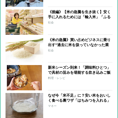
《後編》【米の急騰を生き抜く】安く
手に入れるためには「輸入米」「ふる
さと納税」「直接買い付け」の選択
社会
肢 オートミール、麺類、麦、などを
米代わりに活用する工夫も
《米の急騰》買い占めビジネスに乗り
出す“過去に米を扱っていなかった業
者”の問題 備蓄米が放出されても
社会
「直ちにスーパーでの値段が下がるわ
けではない」理由
新米シーズン到来！「調味料ひとつ」
で具材の旨みを堪能する炊き込みご飯
レシピ9つ
料理・レシピ
なぜ今「米不足」に？安い米をおいし
く食べる裏ワザ「はちみつを入れる」
「氷を入れる」等を節約アドバイザー
マネー
が伝授