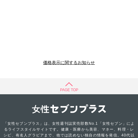
価格表示に関するお知らせ
PAGE TOP
「女性セブンプラス」は、女性週刊誌実売部数No.1「女性セブン」によ
るライフスタイルサイトです。健康・医療から美容、マネー、料理・レ
シピ、有名人グラビアまで、他では読めない独自の情報を発信。40代以