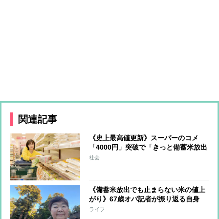
関連記事
《史上最高値更新》スーパーのコメ
「4000円」突破で「きっと備蓄米放出
でも下がらない」庶民の悲鳴
社会
《備蓄米放出でも止まらない米の値上
がり》67歳オバ記者が振り返る自身
の“米騒動”「米が買えなくてピンチだ
ライフ
った」頃