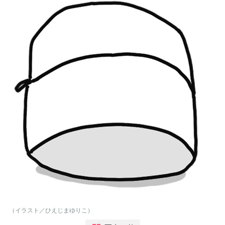
（イラスト／ひえじまゆりこ）