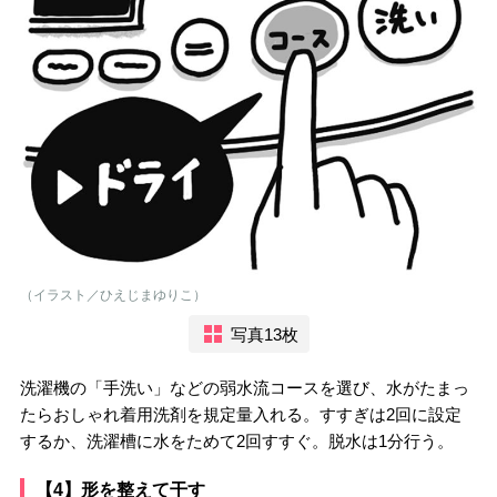
（イラスト／ひえじまゆりこ）
写真13枚
洗濯機の「手洗い」などの弱水流コースを選び、水がたまっ
たらおしゃれ着用洗剤を規定量入れる。すすぎは2回に設定
するか、洗濯槽に水をためて2回すすぐ。脱水は1分行う。
【4】形を整えて干す