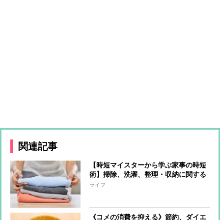
関連記事
【時短マイスターから学ぶ家事の時短
術】掃除、洗濯、整理・収納に関する
ワザ「Tシャツを4秒でたたむ方法」
ライフ
「風呂場の鏡は“2秒拭き”でピカピカ
に」「60秒で浴槽の水あかを落とす」
《コメの消費を抑える》節約、ダイエ