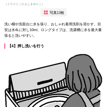
（イラスト／ひえじまゆりこ）
写真13枚
洗い桶や洗面台に水を張り、おしゃれ着用洗剤を溶かす。目
安は水4Lに対し10ml。ロングタイプは、洗濯槽に水を最大量
張ると洗いやすい。
【4】押し洗いを行う