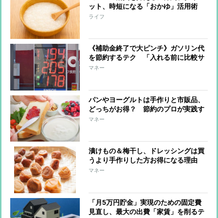
ット、時短になる「おかゆ」活用術
「少量でお腹いっぱいに」「体が温ま
ライフ
って免疫力アップ」「胃腸をいたわ
る」
《補助金終了で大ピンチ》ガソリン代
を節約するテク 「入れる前に比較サ
イト活用」「エコドライブで燃費の向
マネー
上」
パンやヨーグルトは手作りと市販品、
どっちがお得？ 節約のプロが実践す
るホームベーカリーやヨーグルトメー
マネー
カー活用術
漬けもの＆梅干し、ドレッシングは買
うより手作りした方お得になる理由
節約のプロ直伝のレシピも紹介
マネー
「月5万円貯金」実現のための固定費
見直し、最大の出費「家賃」を削るテ