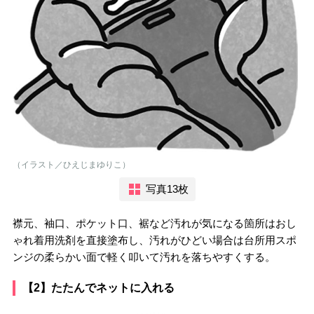
（イラスト／ひえじまゆりこ）
写真13枚
襟元、袖口、ポケット口、裾など汚れが気になる箇所はおし
ゃれ着用洗剤を直接塗布し、汚れがひどい場合は台所用スポ
ンジの柔らかい面で軽く叩いて汚れを落ちやすくする。
【2】たたんでネットに入れる