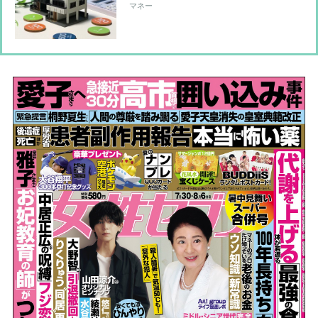
クニック エアコン節電のカギは窓と
マネー
カーテン、フィルターや室外機もポイ
ント