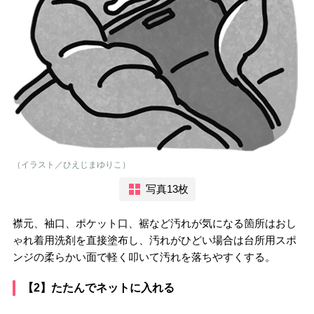
（イラスト／ひえじまゆりこ）
写真13枚
襟元、袖口、ポケット口、裾など汚れが気になる箇所はおし
ゃれ着用洗剤を直接塗布し、汚れがひどい場合は台所用スポ
ンジの柔らかい面で軽く叩いて汚れを落ちやすくする。
【2】たたんでネットに入れる