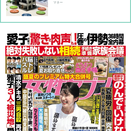
クニック エアコン節電のカギは窓と
マネー
カーテン、フィルターや室外機もポイ
ント