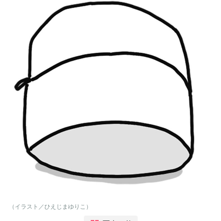
（イラスト／ひえじまゆりこ）