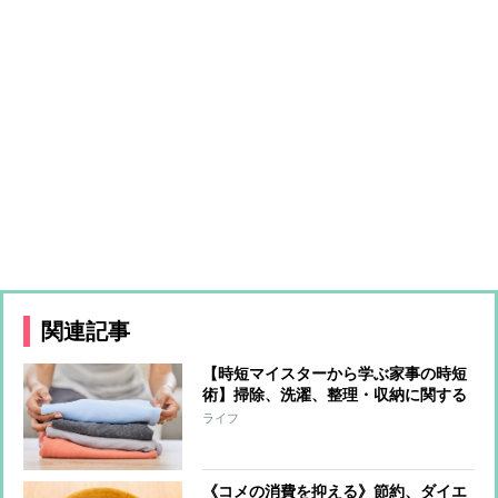
関連記事
【時短マイスターから学ぶ家事の時短
術】掃除、洗濯、整理・収納に関する
ワザ「Tシャツを4秒でたたむ方法」
ライフ
「風呂場の鏡は“2秒拭き”でピカピカ
に」「60秒で浴槽の水あかを落とす」
《コメの消費を抑える》節約、ダイエ