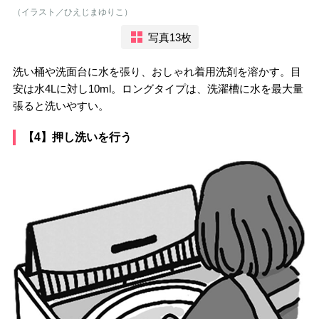
（イラスト／ひえじまゆりこ）
写真13枚
洗い桶や洗面台に水を張り、おしゃれ着用洗剤を溶かす。目
安は水4Lに対し10ml。ロングタイプは、洗濯槽に水を最大量
張ると洗いやすい。
【4】押し洗いを行う