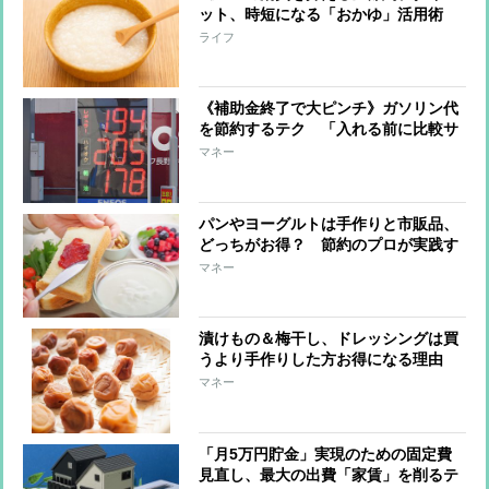
ット、時短になる「おかゆ」活用術
「少量でお腹いっぱいに」「体が温ま
ライフ
って免疫力アップ」「胃腸をいたわ
る」
《補助金終了で大ピンチ》ガソリン代
を節約するテク 「入れる前に比較サ
イト活用」「エコドライブで燃費の向
マネー
上」
パンやヨーグルトは手作りと市販品、
どっちがお得？ 節約のプロが実践す
るホームベーカリーやヨーグルトメー
マネー
カー活用術
漬けもの＆梅干し、ドレッシングは買
うより手作りした方お得になる理由
節約のプロ直伝のレシピも紹介
マネー
「月5万円貯金」実現のための固定費
見直し、最大の出費「家賃」を削るテ