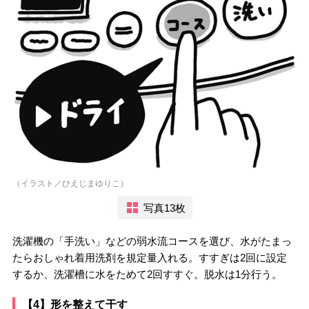
（イラスト／ひえじまゆりこ）
写真13枚
洗濯機の「手洗い」などの弱水流コースを選び、水がたまっ
たらおしゃれ着用洗剤を規定量入れる。すすぎは2回に設定
するか、洗濯槽に水をためて2回すすぐ。脱水は1分行う。
【4】形を整えて干す