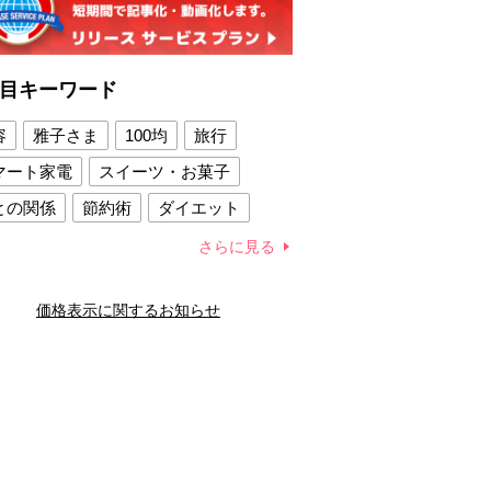
目キーワード
容
雅子さま
100均
旅行
マート家電
スイーツ・お菓子
との関係
節約術
ダイエット
康法
新製品
さらに見る
容賢者のダイエットグッズ
価格表示に関するお知らせ
との関係
新津春子
どか食い