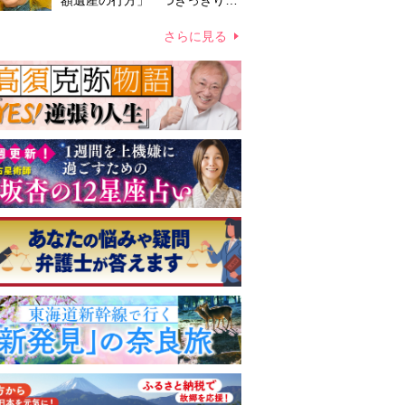
額遺産の行方」 つきっきりで
私生活をサポートしていた元俳
優が相続か
さらに見る