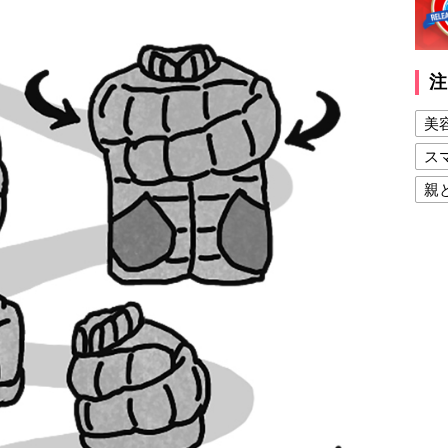
注
美
ス
親
健
美
夫