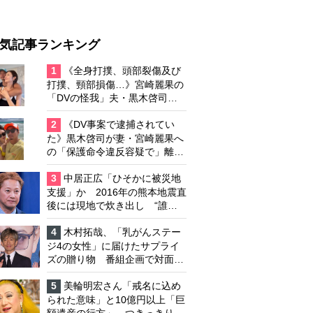
気記事ランキング
1
《全身打撲、頭部裂傷及び
打撲、頸部損傷…》宮崎麗果の
「DVの怪我」夫・黒木啓司の
逮捕で始まる「夫婦の闘争」
2
《DV事案で逮捕されてい
た》黒木啓司が妻・宮崎麗果へ
の「保護命令違反容疑で」離婚
協議は「第二ステージ」へ
3
中居正広「ひそかに被災地
支援」か 2016年の熊本地震直
後には現地で炊き出し “誰に
も知られなくて良い”と、むし
ろ強まる福祉活動への思い
4
木村拓哉、「乳がんステー
ジ4の女性」に届けたサプライ
ズの贈り物 番組企画で対面し
たファンが、夢と希望を与える
心遣いに「うれしくて号泣しま
5
美輪明宏さん「戒名に込め
した」
られた意味」と10億円以上「巨