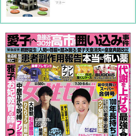
クニック エアコン節電のカギは窓と
マネー
カーテン、フィルターや室外機もポイ
ント