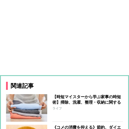
関連記事
【時短マイスターから学ぶ家事の時短
術】掃除、洗濯、整理・収納に関する
ワザ「Tシャツを4秒でたたむ方法」
ライフ
「風呂場の鏡は“2秒拭き”でピカピカ
に」「60秒で浴槽の水あかを落とす」
《コメの消費を抑える》節約、ダイエ