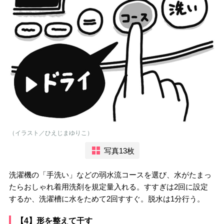
（イラスト／ひえじまゆりこ）
写真13枚
洗濯機の「手洗い」などの弱水流コースを選び、水がたまっ
たらおしゃれ着用洗剤を規定量入れる。すすぎは2回に設定
するか、洗濯槽に水をためて2回すすぐ。脱水は1分行う。
【4】形を整えて干す