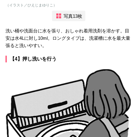
（イラスト／ひえじまゆりこ）
写真13枚
洗い桶や洗面台に水を張り、おしゃれ着用洗剤を溶かす。目
安は水4Lに対し10ml。ロングタイプは、洗濯槽に水を最大量
張ると洗いやすい。
【4】押し洗いを行う