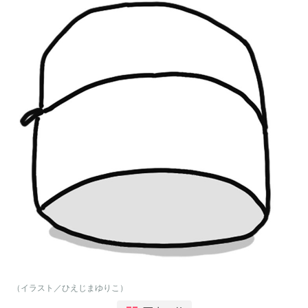
（イラスト／ひえじまゆりこ）