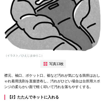
（イラスト／ひえじまゆりこ）
写真13枚
襟元、袖口、ポケット口、裾など汚れが気になる箇所はおし
ゃれ着用洗剤を直接塗布し、汚れがひどい場合は台所用スポ
ンジの柔らかい面で軽く叩いて汚れを落ちやすくする。
【2】たたんでネットに入れる