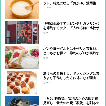
ット、時短になる「おかゆ」活用術
「少量でお腹いっぱいに」「体が温ま
ライフ
って免疫力アップ」「胃腸をいたわ
る」
《補助金終了で大ピンチ》ガソリン代
を節約するテク 「入れる前に比較サ
イト活用」「エコドライブで燃費の向
マネー
上」
パンやヨーグルトは手作りと市販品、
どっちがお得？ 節約のプロが実践す
るホームベーカリーやヨーグルトメー
マネー
カー活用術
漬けもの＆梅干し、ドレッシングは買
うより手作りした方お得になる理由
節約のプロ直伝のレシピも紹介
マネー
「月5万円貯金」実現のための固定費
見直し、最大の出費「家賃」を削るテ