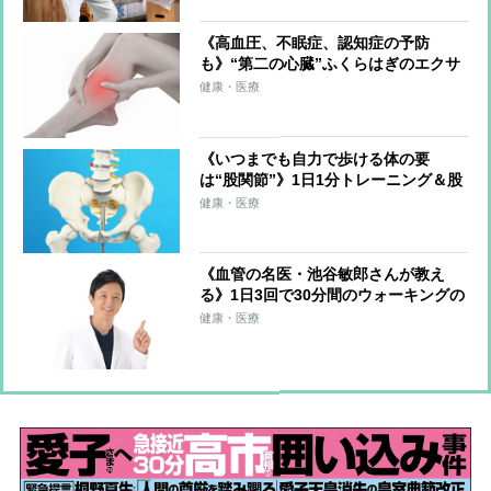
《高血圧、不眠症、認知症の予防
も》“第二の心臓”ふくらはぎのエクサ
サイズを医師が伝授！血流改善、筋肉
健康・医療
と骨を刺激、体を根本から整える
《いつまでも自力で歩ける体の要
は“股関節”》1日1分トレーニング＆股
関節のズレを防ぐ習慣を医師らが解説
健康・医療
《血管の名医・池谷敏郎さんが教え
る》1日3回で30分間のウォーキングの
運動量に匹敵！血圧改善につながる
健康・医療
「ゾンビ体操」のやり方