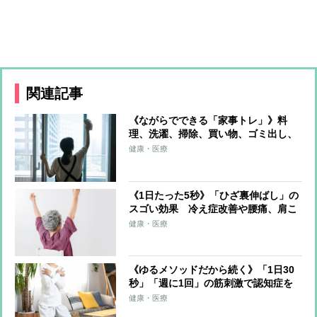
関連記事
《ながらでできる「家事トレ」》料
理、洗濯、掃除、買い物、ゴミ出し、
水やり…すべてをエクササイズに！ト
健康・医療
レーナーが解説
《1日たった5秒》「ひざ裏伸ばし」の
スゴい効果 冷え症改善や腰痛、肩こ
り、片頭痛の軽減も
健康・医療
《ゆるメソッドだから続く》「1日30
秒」「週に1回」の筋刺激で認知症を
予防する「30秒スクワット」
健康・医療