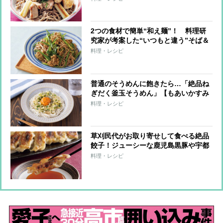
2つの食材で簡単“和え麺”！ 料理研
究家が考案した“いつもと違う”そば＆
そうめんのアレンジレシピ
料理・レシピ
普通のそうめんに飽きたら…「絶品ね
ぎだく釜玉そうめん」【もあいかすみ
ラクウマレシピ】
料理・レシピ
草刈民代がお取り寄せして食べる絶品
餃子！ジューシーな鹿児島黒豚や宇都
宮の老舗など3店舗をチェック
料理・レシピ