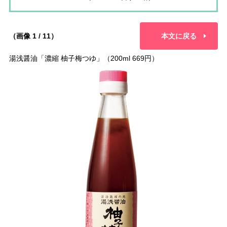
（画像 1 / 11）
本文に戻る
湯浅醤油「濃縮 柚子梅つゆ」（200ml 669円）