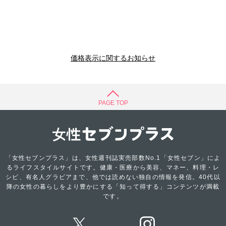
価格表示に関するお知らせ
PAGE TOP
「女性セブンプラス」は、女性週刊誌実売部数No.1「女性セブン」によ
るライフスタイルサイトです。健康・医療から美容、マネー、料理・レ
シピ、有名人グラビアまで、他では読めない独自の情報を発信。40代以
降の女性の暮らしをより豊かにする「知って得する」コンテンツが満載
です。