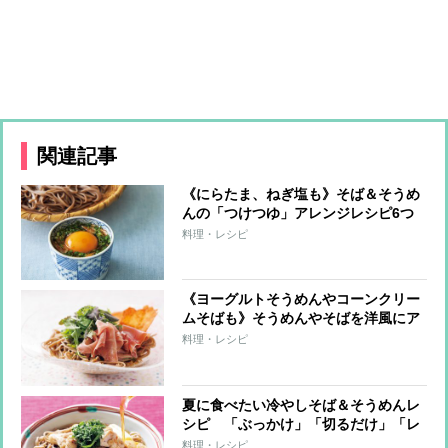
関連記事
《にらたま、ねぎ塩も》そば＆そうめ
んの「つけつゆ」アレンジレシピ6つ
を料理研究家が伝授
料理・レシピ
《ヨーグルトそうめんやコーンクリー
ムそばも》そうめんやそばを洋風にア
レンジしたら…？料理研究家が考案し
料理・レシピ
た絶品レシピ6品
夏に食べたい冷やしそば＆そうめんレ
シピ 「ぶっかけ」「切るだけ」「レ
ンチン」であっという間に完成！
料理・レシピ