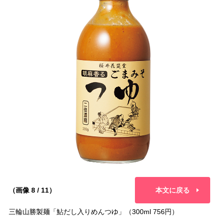
（画像 8 / 11）
本文に戻る
三輪山勝製麺「鮎だし入りめんつゆ」（300ml 756円）