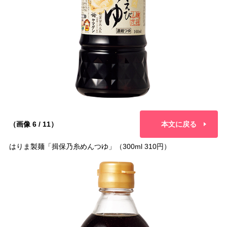
（画像 6 / 11）
本文に戻る
はりま製麺「揖保乃糸めんつゆ」（300ml 310円）