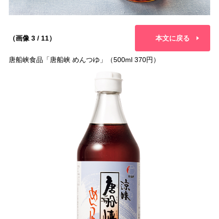
（画像 3 / 11）
本文に戻る
唐船峡食品「唐船峡 めんつゆ」（500ml 370円）