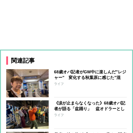
関連記事
68歳オバ記者がGW中に楽しんだ”レジ
ャー” 変化する秋葉原に感じた”混
沌”と群馬で出会った”絶品”いちご
ライフ
《涙が止まらなくなった》68歳オバ記
者が語る「盆踊り」 盆オドラーとし
ての経験とその魅力
ライフ