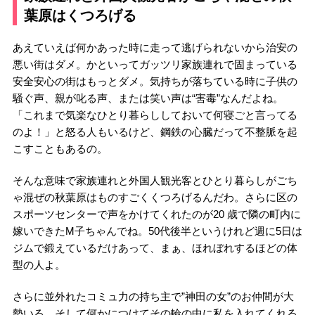
葉原はくつろげる
あえていえば何かあった時に走って逃げられないから治安の
悪い街はダメ。かといってガッツリ家族連れで固まっている
安全安心の街はもっとダメ。気持ちが落ちている時に子供の
騒ぐ声、親が叱る声、または笑い声は“害毒”なんだよね。
「これまで気楽なひとり暮らししておいて何寝ごと言ってる
のよ！」と怒る人もいるけど、鋼鉄の心臓だって不整脈を起
こすこともあるの。
そんな意味で家族連れと外国人観光客とひとり暮らしがごち
ゃ混ぜの秋葉原はものすごくくつろげるんだわ。さらに区の
スポーツセンターで声をかけてくれたのが20 歳で隣の町内に
嫁いできたM子ちゃんでね。50代後半というけれど週に5日は
ジムで鍛えているだけあって、まぁ、ほれぼれするほどの体
型の人よ。
さらに並外れたコミュ力の持ち主で”神田の女”のお仲間が大
勢いる。そして何かにつけてその輪の中に私を入れてくれる