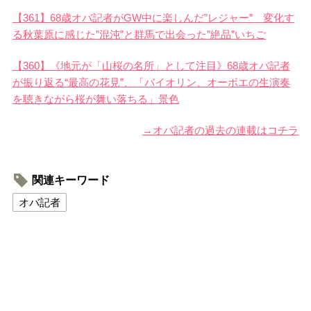
【361】68歳オバ記者がGW中に楽しんだ”レジャー” 変化す
る秋葉原に感じた”混沌”と群馬で出会った”絶品”いちご
【360】《地元が「山桜の名所」として注目》68歳オバ記者
が振り返る“最高の花見”、「バイオリン、オーボエの生演奏
を聴きながら桜が舞い落ちる」景色
→オバ記者の過去の連載はコチラ
関連キーワード
オバ記者