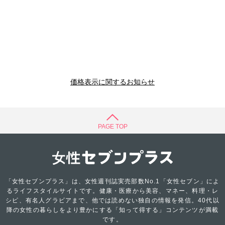
価格表示に関するお知らせ
PAGE TOP
「女性セブンプラス」は、女性週刊誌実売部数No.1「女性セブン」によ
るライフスタイルサイトです。健康・医療から美容、マネー、料理・レ
シピ、有名人グラビアまで、他では読めない独自の情報を発信。40代以
降の女性の暮らしをより豊かにする「知って得する」コンテンツが満載
です。