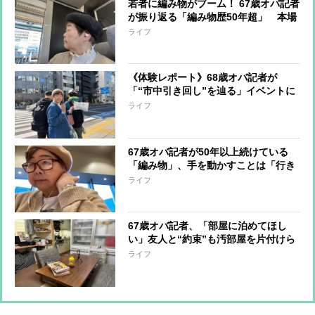
若者に編み物がブーム！ 67歳オバ記者
が振り返る「編み物歴50年超」 本場
のイタリアから糸を“輸入”、仏・パリ
ライフ
で手芸屋さん巡りも
《体験レポート》68歳オバ記者が
「“市中引き回し”を辿る」イベントに
参加 「厄落としにもなりそう」「背筋
ライフ
がゾクッとした」
67歳オバ記者が50年以上続けている
「編み物」、手を動かすことは「行き
場のない気持ちをおさえるセルフセラ
ライフ
ピー」
67歳オバ記者、「部屋に泊めてほし
い」友人と“約束”も汚部屋を片付けら
れずピンチ ようやく重い腰を上げる
ライフ
と…