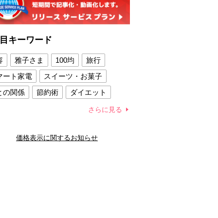
目キーワード
容
雅子さま
100均
旅行
マート家電
スイーツ・お菓子
との関係
節約術
ダイエット
康法
新製品
さらに見る
容賢者のダイエットグッズ
価格表示に関するお知らせ
との関係
新津春子
どか食い