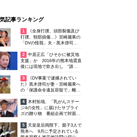
気記事ランキング
1
《全身打撲、頭部裂傷及び
打撲、頸部損傷…》宮崎麗果の
「DVの怪我」夫・黒木啓司の
逮捕で始まる「夫婦の闘争」
2
中居正広「ひそかに被災地
支援」か 2016年の熊本地震直
後には現地で炊き出し “誰に
も知られなくて良い”と、むし
ろ強まる福祉活動への思い
3
《DV事案で逮捕されてい
た》黒木啓司が妻・宮崎麗果へ
の「保護命令違反容疑で」離婚
協議は「第二ステージ」へ
4
木村拓哉、「乳がんステー
ジ4の女性」に届けたサプライ
ズの贈り物 番組企画で対面し
たファンが、夢と希望を与える
心遣いに「うれしくて号泣しま
5
天皇皇后両陛下、親子3人で
した」
熊本へ 9月に予定されている