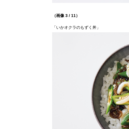
（画像 3 / 11）
「いかオクラのもずく丼」