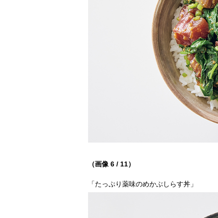
（画像 6 / 11）
「たっぷり薬味のめかぶしらす丼」