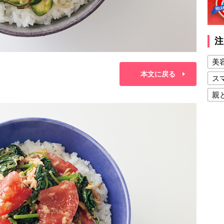
注
美
本文に戻る
ス
親
健
美
夫