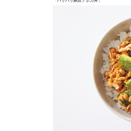
「パリパリ納豆アボカ丼」