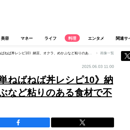
美容
マネー
ライフ
料理
エンタメ
関連サ
《のせるだけの簡単ねばねば丼レシピ10》納豆、オクラ、めかぶなど粘りのある食材で不調を解消！
画像一覧
2025.06.03 11:00
単ねばねば丼レシピ10》納
ぶなど粘りのある食材で不