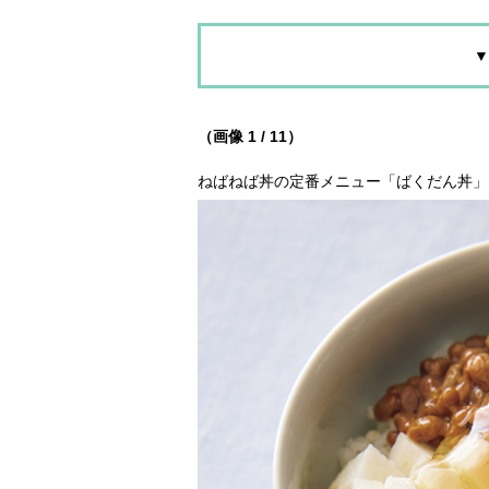
▼
（画像 1 / 11）
ねばねば丼の定番メニュー「ばくだん丼」