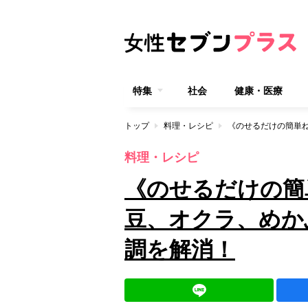
特集
社会
健康・医療
トップ
料理・レシピ
料理・レシピ
《のせるだけの簡
豆、オクラ、めか
調を解消！