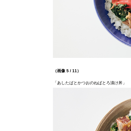
（画像 5 / 11）
「あしたばとかつおのねばとろ漬け丼」