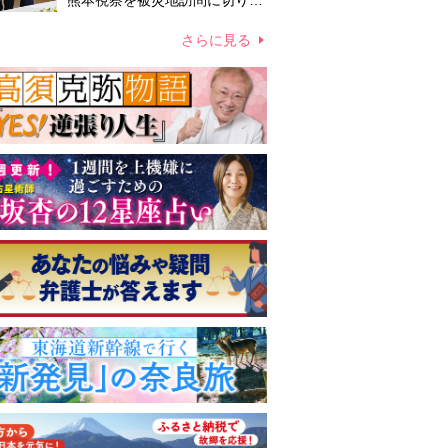
熊本視察を被災地訪問に切り替
えての実施が現実的か 上皇ご
夫妻から受け継ぐ“国民への寄
さらに見る
り添い方”