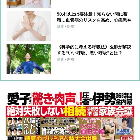
持病がある人も注意
50才以上は要注意！知らない間に蓄
積…血管病のリスクを高め、心疾患や
糖尿病も招く“第3の脂肪”「心臓脂
健康・医療
肪」とは？
《科学的に考える呼吸法》医師が解説
する“いい呼吸、悪い呼吸”とは？
「口呼吸」は夜間頻尿や口内炎、唇の
健康・医療
荒れの原因に