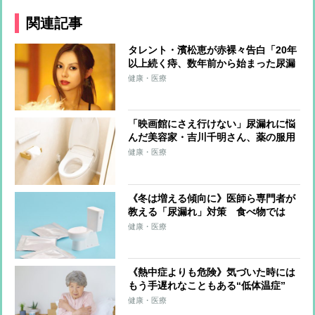
関連記事
タレント・濱松恵が赤裸々告白「20年
以上続く痔、数年前から始まった尿漏
れに悩まされる日々」、子育てに追わ
健康・医療
れ治療には踏み切れず、今はおむつ生
活
「映画館にさえ行けない」尿漏れに悩
んだ美容家・吉川千明さん、薬の服用
と併せて続けているのは骨盤底筋体操
健康・医療
《冬は増える傾向に》医師ら専門者が
教える「尿漏れ」対策 食べ物では
「ベリー類」「発酵食品」、習慣では
健康・医療
「骨盤底筋トレーニング」「肥満予
防」
《熱中症よりも危険》気づいた時には
もう手遅れなこともある“低体温症”
筋肉量が落ちて基礎代謝が下がる高齢
健康・医療
者はリスク大、糖尿病や不整脈などの