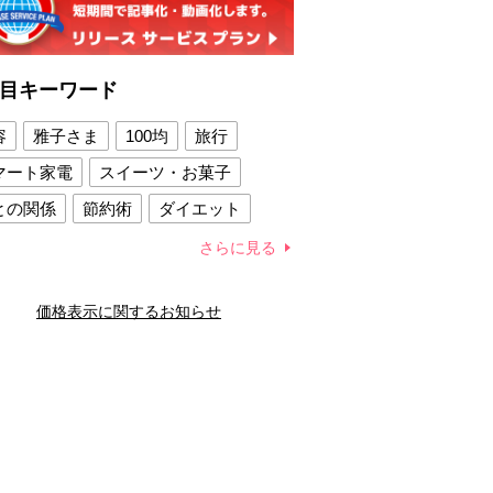
目キーワード
容
雅子さま
100均
旅行
マート家電
スイーツ・お菓子
との関係
節約術
ダイエット
康法
新製品
さらに見る
容賢者のダイエットグッズ
価格表示に関するお知らせ
との関係
新津春子
どか食い