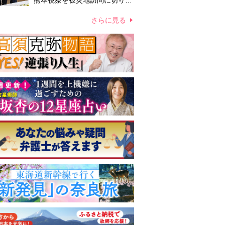
熊本視察を被災地訪問に切り替
えての実施が現実的か 上皇ご
夫妻から受け継ぐ“国民への寄
さらに見る
り添い方”