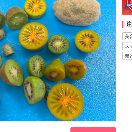
注
美
ス
親
健
美
夫