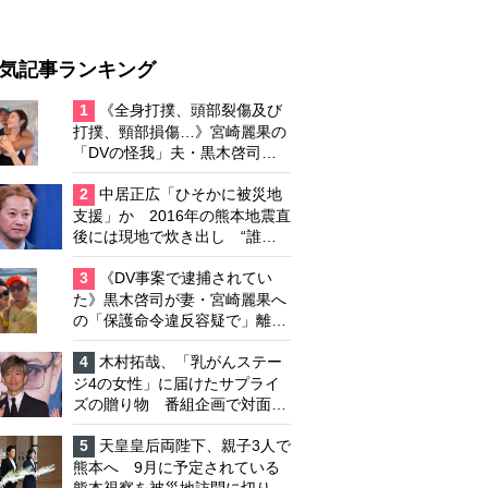
気記事ランキング
1
《全身打撲、頭部裂傷及び
打撲、頸部損傷…》宮崎麗果の
「DVの怪我」夫・黒木啓司の
逮捕で始まる「夫婦の闘争」
2
中居正広「ひそかに被災地
支援」か 2016年の熊本地震直
後には現地で炊き出し “誰に
も知られなくて良い”と、むし
ろ強まる福祉活動への思い
3
《DV事案で逮捕されてい
た》黒木啓司が妻・宮崎麗果へ
の「保護命令違反容疑で」離婚
協議は「第二ステージ」へ
4
木村拓哉、「乳がんステー
ジ4の女性」に届けたサプライ
ズの贈り物 番組企画で対面し
たファンが、夢と希望を与える
心遣いに「うれしくて号泣しま
5
天皇皇后両陛下、親子3人で
した」
熊本へ 9月に予定されている