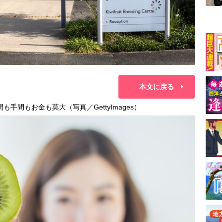
本文に戻る
手間もお金も莫大（写真／GettyImages）