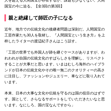
人を超える人間国宝が存在するが、課題も少なくない。人間
国宝の今に迫る。【全3回の第3回】
親と絶縁して師匠の子になる
近年、地方での伝統文化の後継者問題は深刻だ。人間国宝の
工芸作家たち30人を取材し、『人間国宝という生き方』を上
梓したライターの渡辺紀子さんはこう話す。
「工芸の世界でも外国人が跡を継ぐケースがありますが、わ
れわれが自国の伝統文化のすばらしさを理解し、リスペクト
することが大事だと思います。いまはむしろ海外のハイブラ
ンドが日本の伝統文化やその唯一無二のクオリティーの高さ
に注目し、ファッションやジュエリー、車などに取り入れて
います。
本来、日本の大事な文化や伝統を守るのは国の役目のはずで
す。国として、さらなるサポートをしていただきたいなと思
います。なにしろ、国の宝なんですから」