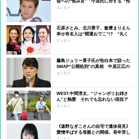
会への“恨み言”「中居氏に対する『性
暴力』」の理屈 残された選択肢
エンタメ
は“記者会見と裁判”、それでも評価が
覆る可能性は大きくない現実
石原さとみ、北川景子、飯豊まりえら
幸せ有名人は“開運おでこ”!? “丸く
て広い最強おでこ”の作り方を専門家
エンタメ
が指南
藤島ジュリー景子氏が告白本で語った
SMAP“公開処刑”の真相 中居正広の
「明るい感じでやりたい」との提案を
エンタメ
メリー氏が却下、ダークスーツの5人
が頭を下げる異様な光景に
WEST.中間淳太、“ジャンボリお姉さ
ん”と熱愛 それでも忘れない現役ア
イドルとしての“プロ意識”ファンを悲
エンタメ
しませないように「彼女とはまだディ
ズニーに行っていない」の証言
《遠野なぎこさんの自宅で遺体発見》
愛憎半ばする母親との関係、長年苦し
んできた摂食障害、遺体に寄り添うよ
エンタメ