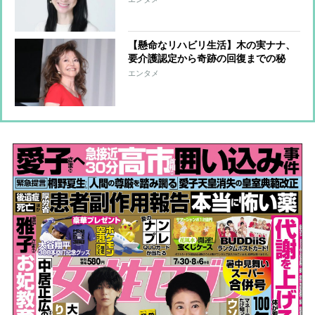
うに過ごしていた愛猫…彼女が抱えて
きた孤独
【懸命なリハビリ生活】木の実ナナ、
要介護認定から奇跡の回復までの秘
話 自宅でボイトレするなど、復帰に
エンタメ
向けて準備中“ハイヒールを履いて歩
きたい”との思い