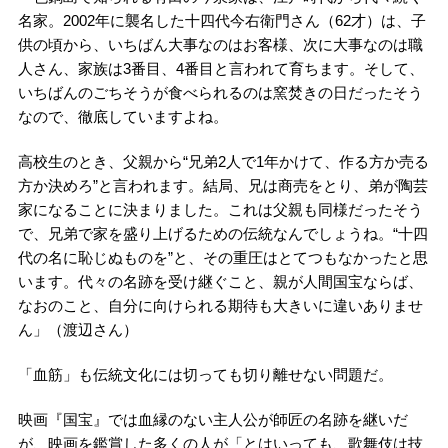
名家。2002年に襲名した十四代今右衛門さん（62才）は、子
供の頃から、いちばん大事なのはお客様、次に大事なのは職
人さん、家族は3番目、4番目と言われて育ちます。そして、
いちばんのごちそうが食べられるのは窯焚きの日だったそう
なので、徹底していますよね。
高校生のとき、父親から“兄弟2人で1年かけて、作る方か売る
方か決めろ”と言われます。結局、兄は商売をとり、弟が陶芸
家になることに決まりました。これは父親も同様だったそう
で、兄弟で家を盛り上げるための伝統なんでしょうね。“十四
代の名に恥じぬものを”と、その重圧はとてつもなかったと思
います。代々の名跡を受け継ぐこと、親が人間国宝ならば、
なおのこと、自分に向けられる期待も大きいに違いありませ
ん」（渡辺さん）
「血筋」も伝統文化には切っても切り離せない問題だ。
映画『国宝』では血縁のない主人公が師匠の名跡を継いだ
が、映画を鑑賞した多くの人が「とはいっても、歌舞伎は技