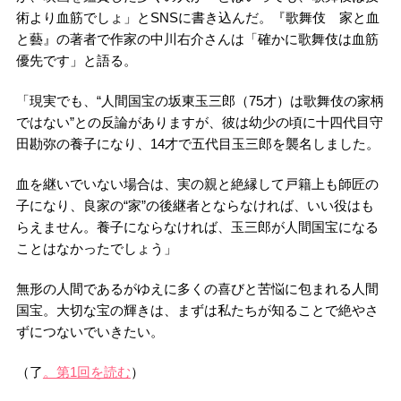
術より血筋でしょ」とSNSに書き込んだ。『歌舞伎 家と血
と藝』の著者で作家の中川右介さんは「確かに歌舞伎は血筋
優先です」と語る。
「現実でも、“人間国宝の坂東玉三郎（75才）は歌舞伎の家柄
ではない”との反論がありますが、彼は幼少の頃に十四代目守
田勘弥の養子になり、14才で五代目玉三郎を襲名しました。
血を継いでいない場合は、実の親と絶縁して戸籍上も師匠の
子になり、良家の“家”の後継者とならなければ、いい役はも
らえません。養子にならなければ、玉三郎が人間国宝になる
ことはなかったでしょう」
無形の人間であるがゆえに多くの喜びと苦悩に包まれる人間
国宝。大切な宝の輝きは、まずは私たちが知ることで絶やさ
ずにつないでいきたい。
（了
。第1回を読む
）