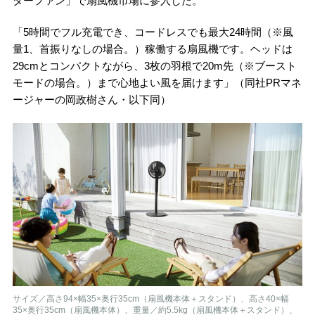
ターファン」で扇風機市場に参入した。
「5時間でフル充電でき、コードレスでも最大24時間（※風
量1、首振りなしの場合。）稼働する扇風機です。ヘッドは
29cmとコンパクトながら、3枚の羽根で20m先（※ブースト
モードの場合。）まで心地よい風を届けます」（同社PRマネ
ージャーの岡政樹さん・以下同）
サイズ／高さ94×幅35×奥行35cm（扇風機本体＋スタンド）、高さ40×幅
35×奥行35cm（扇風機本体）、重量／約5.5kg（扇風機本体＋スタンド）、