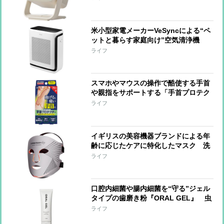
リをインストールし、ネトフリやアマ
プラも視聴可能
米小型家電メーカーVeSyncによる“ペ
ットと暮らす家庭向け”空気清浄機
アプリを通じて空気の汚れ具合を“見
ライフ
える化”
スマホやマウスの操作で酷使する手首
や親指をサポートする「手首プロテク
ター」 家事や水仕事にも支障なく、
ライフ
ひとりでも絆創膏感覚で装着可能
イギリスの美容機器ブランドによる年
齢に応じたケアに特化したマスク 洗
顔後などに装着するだけで受けられる
ライフ
LEDトリートメント
口腔内細菌や腸内細菌を“守る”ジェル
タイプの歯磨き粉『ORAL GEL』 虫
歯菌や歯周病菌といった悪玉菌の増殖
ライフ
を抑えながら歯垢の生成を抑制