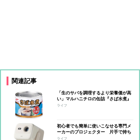
関連記事
「生のサバを調理するより栄養価が高
い」マルハニチロの缶詰『さば水煮』
が好調 原料の鮮度をキープしたまま
ライフ
製品化
初心者でも簡単に使いこなせる専門メ
ーカーのプロジェクター 片手で持ち
運べるコンパクトサイズ 本体にアプ
ライフ