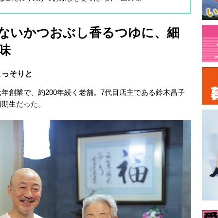
ないかつおぶし香るつゆに、細
味
こっそりと
年創業で、約200年続く老舗。7代目店主である鈴木昌子
同期生だった。