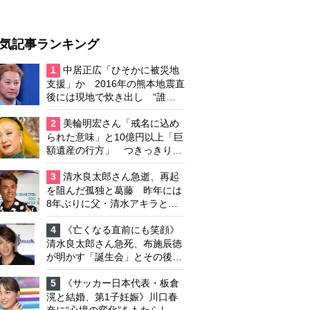
気記事ランキング
1
中居正広「ひそかに被災地
支援」か 2016年の熊本地震直
後には現地で炊き出し “誰に
も知られなくて良い”と、むし
ろ強まる福祉活動への思い
2
美輪明宏さん「戒名に込め
られた意味」と10億円以上「巨
額遺産の行方」 つきっきりで
私生活をサポートしていた元俳
優が相続か
3
清水良太郎さん急逝、再起
を阻んだ孤独と葛藤 昨年には
8年ぶりに父・清水アキラと共
演、本格的な活動再開に向かっ
ていたが…周囲が懸念していた
4
《亡くなる直前にも笑顔》
「不安定なところ」
清水良太郎さん急死、布施辰徳
が明かす「誕生会」とその後の
メッセージ
5
《サッカー日本代表・板倉
滉と結婚、第1子妊娠》川口春