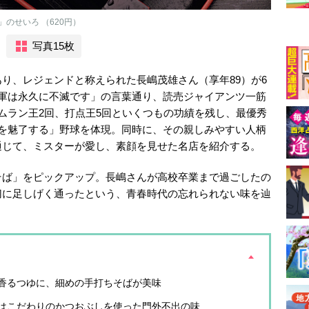
のせいろ （620円）
写真15枚
り、レジェンドと称えられた長嶋茂雄さん（享年89）が6
人軍は永久に不滅です」の言葉通り、読売ジャイアンツ一筋
ムラン王2回、打点王5回といくつもの功績を残し、最優秀
ンを魅了する」野球を体現。同時に、その親しみやすい人柄
通じて、ミスターが愛し、素顔を見せた名店を紹介する。
そば」をピックアップ。長嶋さんが高校卒業まで過ごしたの
切に足しげく通ったという、青春時代の忘れられない味を辿
香るつゆに、細めの手打ちそばが美味
はこだわりのかつおぶしを使った門外不出の味