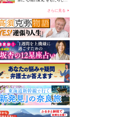
奈に“心境の変化”をもたらした
主演映画『ママせか』 身を削
って「がんに蝕まれる母」を演
さらに見る
じた壮絶な撮影現場