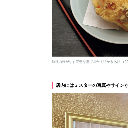
熟練の技がなす完璧な揚げ具合！特かきあげ （90
店内にはミスターの写真やサイン