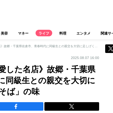
美容
マネー
ライフ
料理
エンタメ
関連サ
《長嶋茂雄さんが愛した名店》故郷・千葉県佐倉市、青春時代に同級生との親交を大切に足しげく通った「そば」の味
2025.08.07 16:00
愛した名店》故郷・千葉県
に同級生との親交を大切に
そば」の味