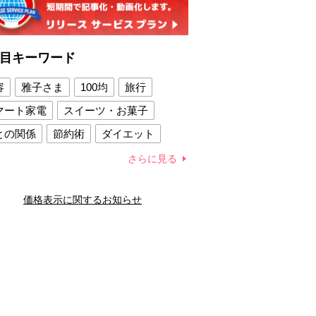
目キーワード
容
雅子さま
100均
旅行
マート家電
スイーツ・お菓子
との関係
節約術
ダイエット
康法
新製品
さらに見る
容賢者のダイエットグッズ
価格表示に関するお知らせ
との関係
新津春子
どか食い