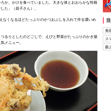
いろか、かけを食べていました。大きな体とおおらかな性格
でした」（昌子さん）。
見えなくなるほどたっぷりのかつおぶしを入れて作る濃いめ
注
。
美
とつるりとしたのどごしで、えびと野菜がたっぷりのかき揚
ス
人気メニュー。
親
健
美
夫