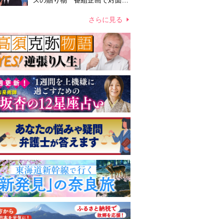
ズの贈り物 番組企画で対面し
たファンが、夢と希望を与える
心遣いに「うれしくて号泣しま
さらに見る
した」