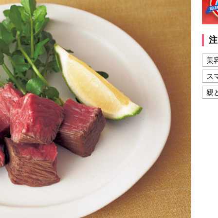
注
美
ス
親
健
美
夫