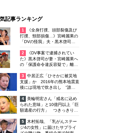
気記事ランキング
1
《全身打撲、頭部裂傷及び
打撲、頸部損傷…》宮崎麗果の
「DVの怪我」夫・黒木啓司の
逮捕で始まる「夫婦の闘争」
2
《DV事案で逮捕されてい
た》黒木啓司が妻・宮崎麗果へ
の「保護命令違反容疑で」離婚
協議は「第二ステージ」へ
3
中居正広「ひそかに被災地
支援」か 2016年の熊本地震直
後には現地で炊き出し “誰に
も知られなくて良い”と、むし
ろ強まる福祉活動への思い
4
美輪明宏さん「戒名に込め
られた意味」と10億円以上「巨
額遺産の行方」 つきっきりで
私生活をサポートしていた元俳
優が相続か
5
木村拓哉、「乳がんステー
ジ4の女性」に届けたサプライ