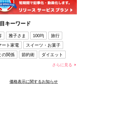
目キーワード
容
雅子さま
100均
旅行
マート家電
スイーツ・お菓子
との関係
節約術
ダイエット
康法
新製品
さらに見る
容賢者のダイエットグッズ
価格表示に関するお知らせ
との関係
新津春子
どか食い