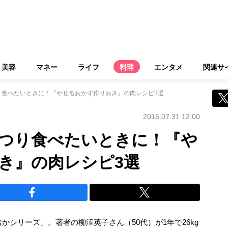
美容
マネー
ライフ
料理
エンタメ
関連サ
り食べたいときに！『やせるおかず作りおき』の肉レシピ3選
2016.07.31 12:00
つり食べたいときに！『や
き』の肉レシピ3選
かシリーズ」。著者の柳澤英子さん（50代）が1年で26kg