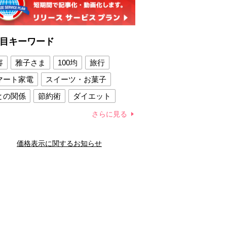
目キーワード
容
雅子さま
100均
旅行
マート家電
スイーツ・お菓子
との関係
節約術
ダイエット
康法
新製品
さらに見る
容賢者のダイエットグッズ
価格表示に関するお知らせ
との関係
新津春子
どか食い