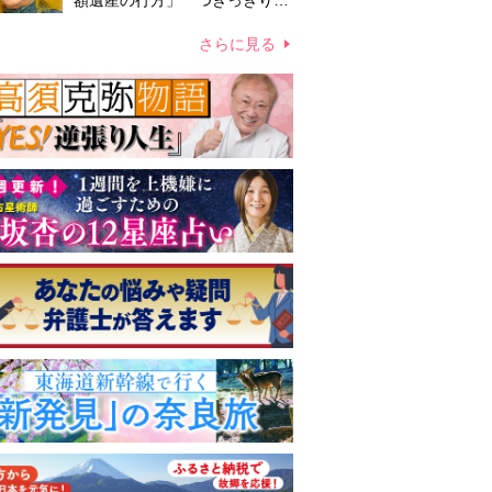
額遺産の行方」 つきっきりで
私生活をサポートしていた元俳
優が相続か
さらに見る