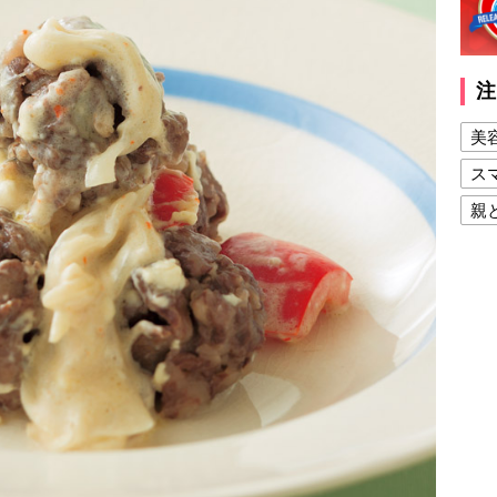
注
美
ス
親
健
美
夫