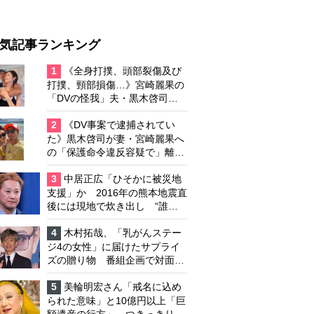
気記事ランキング
1
《全身打撲、頭部裂傷及び
打撲、頸部損傷…》宮崎麗果の
「DVの怪我」夫・黒木啓司の
逮捕で始まる「夫婦の闘争」
2
《DV事案で逮捕されてい
た》黒木啓司が妻・宮崎麗果へ
の「保護命令違反容疑で」離婚
協議は「第二ステージ」へ
3
中居正広「ひそかに被災地
支援」か 2016年の熊本地震直
後には現地で炊き出し “誰に
も知られなくて良い”と、むし
ろ強まる福祉活動への思い
4
木村拓哉、「乳がんステー
ジ4の女性」に届けたサプライ
ズの贈り物 番組企画で対面し
たファンが、夢と希望を与える
心遣いに「うれしくて号泣しま
5
美輪明宏さん「戒名に込め
した」
られた意味」と10億円以上「巨