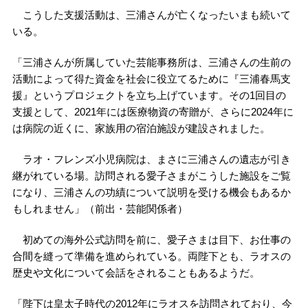
こうした支援活動は、三浦さんが亡くなったいまも続いて
いる。
「三浦さんが所属していた芸能事務所は、三浦さんの生前の
活動によって得た資金を社会に役立てるために『三浦春馬支
援』というプロジェクトを立ち上げています。その1回目の
支援として、2021年には医療物資の寄贈が、さらに2024年に
は病院の近くに、家族用の宿泊施設が建設されました。
ラオ・フレンズ小児病院は、まさに三浦さんの遺志が引き
継がれている場。訪問される愛子さまがこうした施設をご覧
になり、三浦さんの功績について説明を受ける機会もあるか
もしれません」（前出・芸能関係者）
初めての海外公式訪問を前に、愛子さまは目下、お仕事の
合間を縫って準備を進められている。両陛下とも、ラオスの
歴史や文化について会話をされることもあるようだ。
「陛下は皇太子時代の2012年にラオスを訪問されており、今