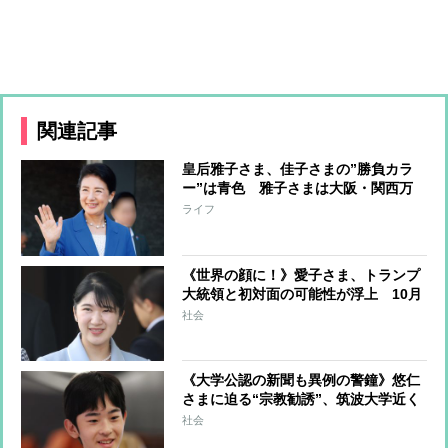
関連記事
皇后雅子さま、佳子さまの”勝負カラ
ー”は青色 雅子さまは大阪・関西万
博で鮮やかなブルーコーデを披露
ライフ
《世界の顔に！》愛子さま、トランプ
大統領と初対面の可能性が浮上 10月
末の訪日時に雅子さまとともに面会
社会
へ 機運高まる「天皇ご一家での訪
米」
《大学公認の新聞も異例の警鐘》悠仁
さまに迫る“宗教勧誘”、筑波大学近く
で活動する宣教師が「ぜひ、エンペラ
社会
ーにお会いしたい」 キャンパスで勧