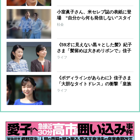
誘活動も
小室眞子さん、米セレブ誌の表紙に登
場 “自分から何も発信しない”スタイ
ルがミステリアスかつ新鮮だと上流階
社会
級が興味津々
《59才に見えない黒々とした髪》紀子
さま「髪留めは大きめリボンで」佳子
さまとあえての「ノーリンクコーデ」
ライフ
にあふれるファッションセンス
《ボディラインがあらわに》佳子さま
「大胆なタイトドレス」の衝撃「皇族
ではめずらしいセンス」も特別な日の
ライフ
一着か