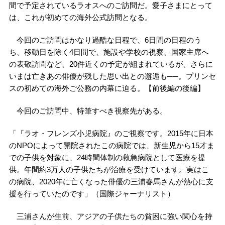
間で予定されているラオスへのご訪問だ。愛子さまにとって
は、これが初めての海外公式訪問となる。
今回のご訪問はかなり過酷な日程で、6日間の日程のう
ち、移動日を除く4日間で、施設や学校の視察、国家主席へ
の表敬訪問など、20件近くの予定が組まれているが、さらに
いまは亡きあの俳優が残した思い出との邂逅も──。プリンセ
スの初めての海外ご公務の内幕に迫る。【前後編の後編】
今回のご訪問中、特筆すべき視察先がある。
「『ラオ・フレンズ小児病院』のご視察です。2015年に日本
のNPOによって開院されたこの病院では、新生児から15才ま
での子供を対象に、24時間体制の救急病院として医療を提
供。年間約3万人の子供たちが治療を受けています。実はこ
の病院、2020年に亡くなった俳優の三浦春馬さんが熱心に支
援を行っていたのです」（国際ジャーナリスト）
三浦さんが生前、アジアの子供たちの貧困に強い関心を持