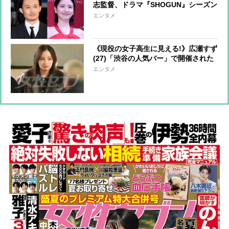
志監督、ドラマ『SHOGUN』シーズン
2でも続投決定 「ギャラは1話につき
エンタメ
最低1000万円」の辣腕
《現役の女子高生に見える!》広瀬すず
(27)「渋谷の人気バー」で開催された
打ち上げで“透明感”あふれる私服ショ
エンタメ
ット