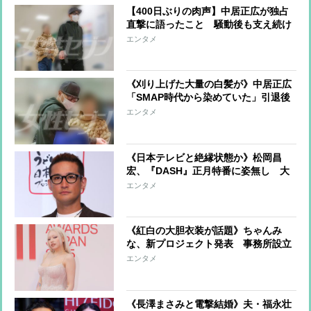
【400日ぶりの肉声】中居正広が独占
直撃に語ったこと 騒動後も支え続け
た15年来の恋人と百貨店で買い物デー
エンタメ
ト《初2ショット》
《刈り上げた大量の白髪が》中居正広
「SMAP時代から染めていた」引退後
に“年相応”と受け入れた「自然体」の
エンタメ
現在
《日本テレビと絶縁状態か》松岡昌
宏、『DASH』正月特番に姿無し 大
晦日にはカウコンにサプライズ登場、
エンタメ
ファンに一礼し“立つ鳥、跡を濁さ
ず”でSTARTO社と契約終了
《紅白の大胆衣装が話題》ちゃんみ
な、新プロジェクト発表 事務所設立
でアーティストのマネジメントも
エンタメ
「口パクは許さない」パフォーマンス
に強いこだわり
《長澤まさみと電撃結婚》夫・福永壮