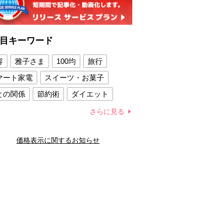
目キーワード
容
雅子さま
100均
旅行
マート家電
スイーツ・お菓子
との関係
節約術
ダイエット
康法
新製品
さらに見る
容賢者のダイエットグッズ
価格表示に関するお知らせ
との関係
新津春子
どか食い