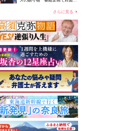
ズの贈り物 番組企画で対面し
たファンが、夢と希望を与える
心遣いに「うれしくて号泣しま
さらに見る
した」