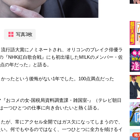
写真3枚
流行語大賞にノミネートされ、オリコンのブレイク俳優ラ
『NHK紅白歌合戦』にも初出場したM!LKのメンバー・佐
点満点の年だった」と語る。
かったという後悔がない1年でした。100点満点だった
『おコメの女-国税局資料調査課・雑国室-』（テレビ朝日
は一つひとつの仕事に向き合いたいと熱く語る。
したが、常にアクセル全開ではガス欠になってしまうので、
たい。何でもやるのではなく、一つひとつに全力を傾けるイ