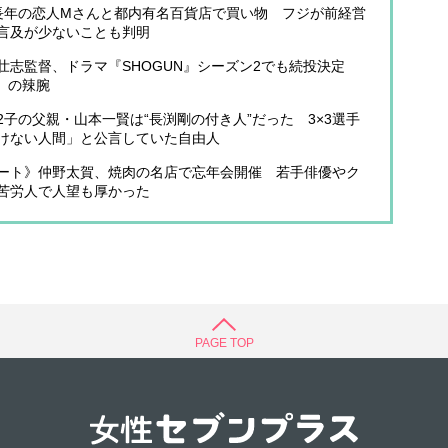
長年の恋人Mさんと都内有名百貨店で買い物 フジが前経営
言及が少ないことも判明
壮志監督、ドラマ『SHOGUN』シーズン2でも続投決定
円」の辣腕
子の父親・山本一賢は“長渕剛の付き人”だった 3×3選手
けない人間」と公言していた自由人
ート》仲野太賀、焼肉の名店で忘年会開催 若手俳優やク
苦労人で人望も厚かった
PAGE TOP