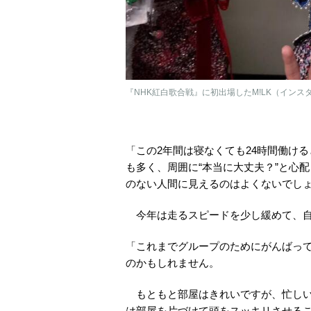
『NHK紅白歌合戦』に初出場したM!LK（インス
「この2年間は寝なくても24時間働け
も多く、周囲に“本当に大丈夫？”と心
のない人間に見えるのはよくないでし
今年は走るスピードを少し緩めて、自
「これまでグループのためにがんばっ
のかもしれません。
もともと部屋はきれいですが、忙しい
は部屋を片づけて頭をスッキリさせる