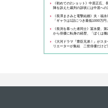
《初めての2ショット》中居正広、
陣を訴えた裁判の訴状には中居への
《長澤まさみと電撃結婚》夫・福永
「ギャラは1話につき最低1000万
《長渕を慕った者同士》冨永愛、第2
から俳優に転身の経歴、「ぼくは働
《大河ドラマ『豊臣兄弟！』がスタ
リエーターが集結 二世俳優だけど