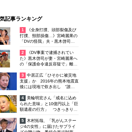
気記事ランキング
1
《全身打撲、頭部裂傷及び
打撲、頸部損傷…》宮崎麗果の
「DVの怪我」夫・黒木啓司の
逮捕で始まる「夫婦の闘争」
2
《DV事案で逮捕されてい
た》黒木啓司が妻・宮崎麗果へ
の「保護命令違反容疑で」離婚
協議は「第二ステージ」へ
3
中居正広「ひそかに被災地
支援」か 2016年の熊本地震直
後には現地で炊き出し “誰に
も知られなくて良い”と、むし
ろ強まる福祉活動への思い
4
美輪明宏さん「戒名に込め
られた意味」と10億円以上「巨
額遺産の行方」 つきっきりで
私生活をサポートしていた元俳
優が相続か
5
木村拓哉、「乳がんステー
ジ4の女性」に届けたサプライ