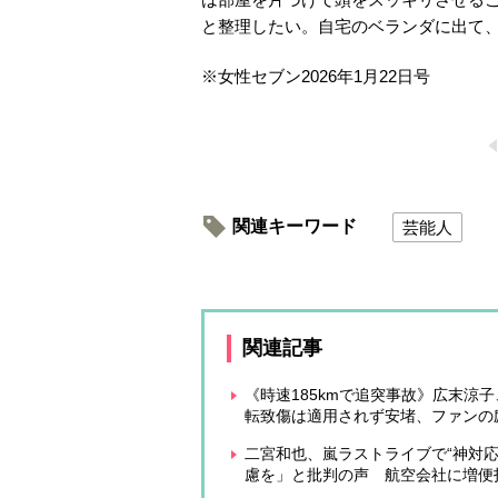
と整理したい。自宅のベランダに出て
※
女性セブン
2026
年
1
月
22
日号
関連キーワード
芸能人
関連記事
《時速185kmで追突事故》広末涼
転致傷は適用されず安堵、ファンの
二宮和也、嵐ラストライブで“神対
慮を」と批判の声 航空会社に増便