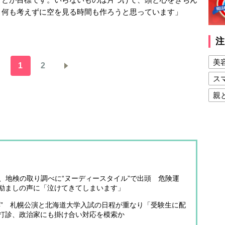
、何も考えずに空を見る時間も作ろうと思っています」
注
美
1
2
ス
親
健
美
夫
子、地検の取り調べに“ヌーディースタイル”で出頭 危険運
励ましの声に「泣けてきてしまいます」
応” 札幌公演と北海道大学入試の日程が重なり「受験生に配
打診、政治家にも掛け合い対応を模索か