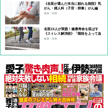
《名医が選んだ本当に頼れる病院》乳
がん・婦人科（子宮・卵巣）がん編
「遺伝子検査で乳がんの効果的な薬
健康・医療
が」「子宮や卵巣も腹腔鏡手術で術後
がスムーズ」
名医10人が実践！健康寿命を延ばす
《ストレス解消術》「階段を上って血
流をよくする」「1〜5分程度の瞑想」
健康・医療
「肩に力をしっかり入れてから力を抜
く」