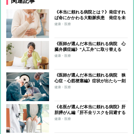
関連記事
《本当に頼れる病院とは？》発症すれ
ば命にかかわる大動脈疾患 発症を未
然に防ぐために手術するか「治療しな
健康・医療
い」か…病院や医師の選び方
《医師が選んだ本当に頼れる病院 心
臓弁膜症編》“人工弁”に取り替える
『弁置換術』では「ライフステージに
健康・医療
応じた治療戦略を考えてくれるかどう
か」がいい病院の見極めポイント
《医師が選んだ本当に頼れる病院 狭
心症・心筋梗塞編》症状が出たら一刻
も早い治療が必要 “カテーテル治
健康・医療
療”“バルーン治療”のメリット・デメ
リットを解説
《名医が選んだ本当に頼れる病院》肝
胆膵がん編「肝不全リスクを回避する
ために術前に血管を詰める」
健康・医療