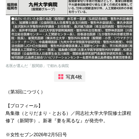
名医が選んだ「股関節」で頼れる病院
写真4枚
（第
3
回につづく）
【プロフィール】
鳥集徹（とりだまり・とおる）／同志社大学大学院修士課程
修了（新聞学）。新著『妻を罵るな』が発売中。
※
女性セブン
2026
年
2
月
5
日号