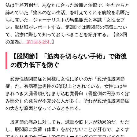
法は千差万別だ。あなたに合った診断と治療で、年だからと
諦めていた「痛みのない生活」を叶えてくれる病院を名医た
ちに聞いた。ジャーナリストの鳥集徹氏と本誌『女性セブ
ン』取材班がレポートする。第2回では股関節の病気につい
て、治療に際して知っておくべきことを紹介する。【全3回
の第2回
。第1回を読む
】
【股関節】「筋肉を切らない手術」で術後
の筋力低下を防ぐ
変形性膝関節症と同様に女性に多いのが「変形性股関節
症」だ。有病率は男性の3倍以上とされている。女性には生
まれつき大腿骨頭がはまり込む寛骨臼（骨盤側の円形のくぼ
み部分）の発育が不充分な人が多く、それが変形性股関節症
の大きな原因となっているとされる。
股関節の痛みに対しても、減量や筋トレが効果的だ。ただ
し、股関節に負荷（体重）をかけないことが肝心で、よくす
すめられるのがプールでのウオーキングやエアロバイクな