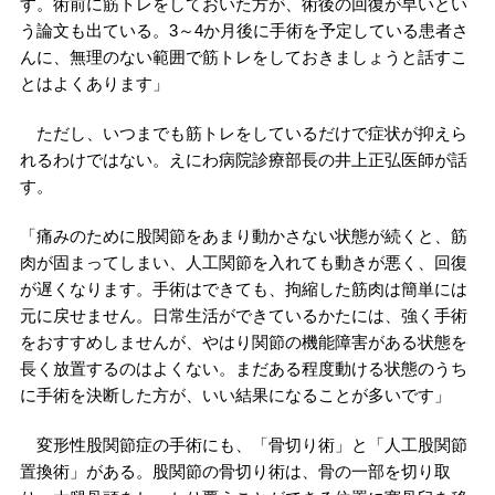
す。術前に筋トレをしておいた方が、術後の回復が早いとい
う論文も出ている。3～4か月後に手術を予定している患者さ
んに、無理のない範囲で筋トレをしておきましょうと話すこ
とはよくあります」
ただし、いつまでも筋トレをしているだけで症状が抑えら
れるわけではない。えにわ病院診療部長の井上正弘医師が話
す。
「痛みのために股関節をあまり動かさない状態が続くと、筋
肉が固まってしまい、人工関節を入れても動きが悪く、回復
が遅くなります。手術はできても、拘縮した筋肉は簡単には
元に戻せません。日常生活ができているかたには、強く手術
をおすすめしませんが、やはり関節の機能障害がある状態を
長く放置するのはよくない。まだある程度動ける状態のうち
に手術を決断した方が、いい結果になることが多いです」
変形性股関節症の手術にも、「骨切り術」と「人工股関節
置換術」がある。股関節の骨切り術は、骨の一部を切り取