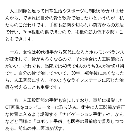
人工関節と違って日常生活やスポーツに制限がかかりませ
んから、できれば自分の骨と軟骨で治したいというのが、私
たちのこだわりです。手術も筋肉を切らない前方からの方法
で行い、7cm程度の傷で済むので、術後の筋力低下を防ぐこ
ともできます。
一方、女性は40代後半から50代になるとホルモンバランス
が変化して、骨がもろくなるので、その場合は人工関節の方
がいい。それでも、当院では40代で4人のうち3人が骨切り術
です。自分の骨で治しておいて、30年、40年後に悪くなった
ら、人工関節にする。そのようなライフステージに応じた治
療を考えることも重要です」
一方、人工股関節の手術も進歩しており、事前に撮影した
CT画像をコンピューターに取り込み、術中に人工関節が適正
な位置に入るよう誘導する「ナビゲーション手術」や、がん
などと同様に「ロボット手術」も医療の最前線で普及しつつ
ある。前出の井上医師が話す。