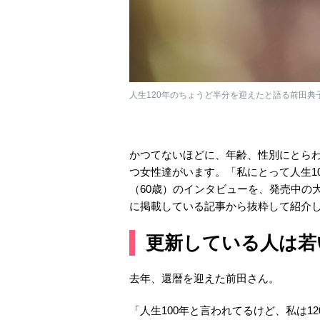
人生120年のちょうど半分を迎えたと語る前田典
かつてないほどに、年齢、性別にとら
つ女性達がいます。「私にとって人生1
（60歳）のインタビューを、発売中の大人
に掲載している記事から抜粋して紹介
更新している人は若
去年、還暦を迎えた前田さん。
「人生100年と言われてるけど、私は1