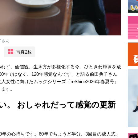
子さん
写真2枚
われず、価値観、生き方が多様化する今。ひときわ輝きを放
00年ではなく、120年感覚なんです」と語る前田典子さん
女性に向けたムックシリーズ『reShine2026年春夏号』
します。
い。 おしゃれだって感覚の更新
20年の心持ちです。60年でちょうど半分、3回目の成人式。