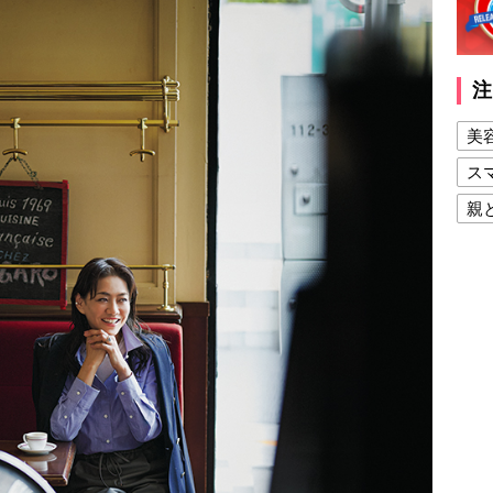
注
美
ス
親
健
美
夫