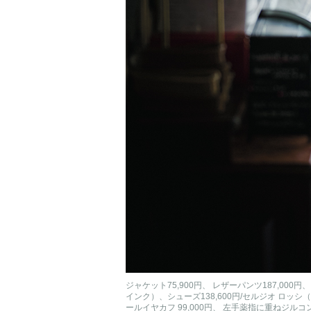
ジャケット75,900円、 レザーパンツ187,000円
インク）、シューズ138,600円/セルジオ ロ
ールイヤカフ 99,000円、 左手薬指に重ねジルコンリ