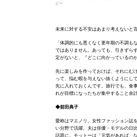
ビー
未来に対する不安はあまり考えないと
「体調的にも悪くなく更年期の不調も
ではありません。あっても、引きずら
定がないと、『どこに向かっているの
先に楽しみを作っておけば、それにむ
って、悩む暇を与えない抜くようにし
先に入れておくんです。旅行でも、食
れが目標になったちが集中すること余
◆前田典子
愛称はマエノリ。女性ファッション誌
い分野で活躍。夫は俳優・モデルの日
話題に。モットーは「元気があれば、