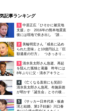
気記事ランキング
1
中居正広「ひそかに被災地
支援」か 2016年の熊本地震直
後には現地で炊き出し “誰に
も知られなくて良い”と、むし
ろ強まる福祉活動への思い
2
美輪明宏さん「戒名に込め
られた意味」と10億円以上「巨
額遺産の行方」 つきっきりで
私生活をサポートしていた元俳
優が相続か
3
清水良太郎さん急逝、再起
を阻んだ孤独と葛藤 昨年には
8年ぶりに父・清水アキラと共
演、本格的な活動再開に向かっ
ていたが…周囲が懸念していた
4
《亡くなる直前にも笑顔》
「不安定なところ」
清水良太郎さん急死、布施辰徳
が明かす「誕生会」とその後の
メッセージ
5
《サッカー日本代表・板倉
滉と結婚、第1子妊娠》川口春