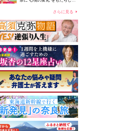
奈に“心境の変化”をもたらした
主演映画『ママせか』 身を削
って「がんに蝕まれる母」を演
さらに見る
じた壮絶な撮影現場