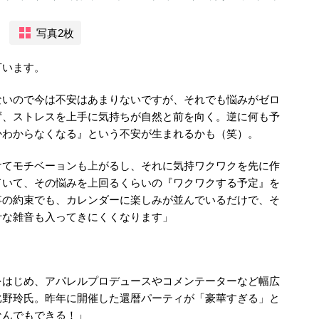
写真2枚
言います。
ないので今は不安はあまりないですが、それでも悩みがゼロ
ず、ストレスを上手に気持ちが自然と前を向く。逆に何も予
かわからなくなる』という不安が生まれるかも（笑）。
けてモチベーョンも上がるし、それに気持ワクワクを先に作
ていて、その悩みを上回るくらいの『ワクワクする予定』を
事の約束でも、カレンダーに楽しみが並んでいるだけで、そ
計な雑音も入ってきにくくなります」
をはじめ、アパレルプロデュースやコメンテーターなど幅広
比野玲氏。昨年に開催した還暦パーティが「豪華すぎる」と
なんでもできる！」