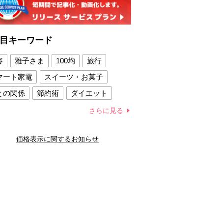
目キーワード
容
雅子さま
100均
旅行
マート家電
スイーツ・お菓子
との関係
節約術
ダイエット
康法
新製品
さらに見る
容賢者のダイエットグッズ
価格表示に関するお知らせ
との関係
新津春子
どか食い