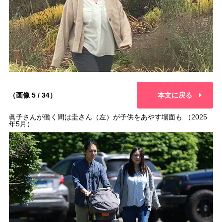
（画像 5 / 34）
本文に戻る
眞子さんが働く間は圭さん（左）が子供をあやす場面も （2025
年5月）