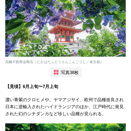
高幡不動尊金剛寺（たかはたふどうそんこんごうじ／東京都）
写真38枚
【見頃】6月上旬〜7月上旬
濃い青紫のクロヒメや、ヤマアジサイ、欧州で品種改良され
日本に逆輸入されたハイドランジアのほか、江戸時代に発見
された幻のシチダンカなど珍しい品種が見られる。