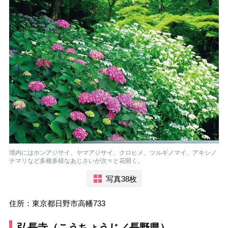
境内にはホンアジサイ、ヤマアジサイ、クロヒメ、ツルギノマイ、アキシノ
テマリなど多種多様なあじさいが次々と花開く。
写真38枚
住所：東京都日野市高幡733
弘長寺（こうちょうじ／長野県）