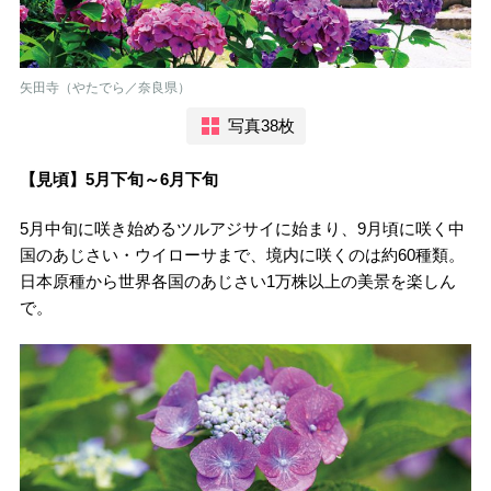
矢田寺（やたでら／奈良県）
写真38枚
【見頃】5月下旬～6月下旬
5月中旬に咲き始めるツルアジサイに始まり、9月頃に咲く中
国のあじさい・ウイローサまで、境内に咲くのは約60種類。
日本原種から世界各国のあじさい1万株以上の美景を楽しん
で。