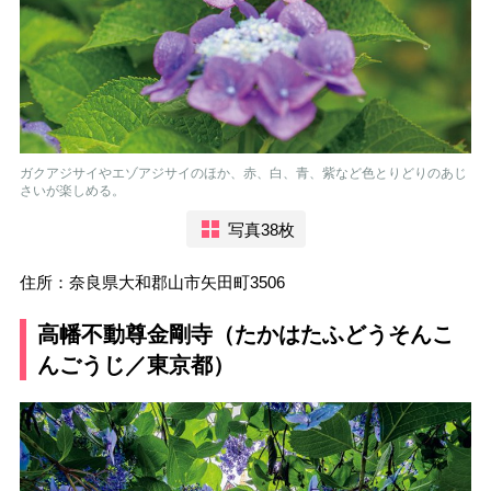
ガクアジサイやエゾアジサイのほか、赤、白、青、紫など色とりどりのあじ
さいが楽しめる。
写真38枚
住所：奈良県大和郡山市矢田町3506
高幡不動尊金剛寺（たかはたふどうそんこ
んごうじ／東京都）