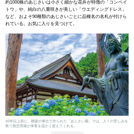
約1000株のあじさいは小さく細かな花弁が特徴の「コンペイ
トウ」や、純白の八重咲きが美しい「ウエディングドレス」
など、およそ90種類のあじさいごとに品種名の名札が付けら
れている。お気に入りを見つけて。
40年以上前に、檀家の奉仕で作られた「あじさい園」では、人々の苦しみを
救う慈悲菩薩が来客を温かく迎えてくれる。