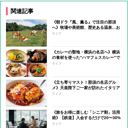
関連記事
《朝ドラ『風、薫る』で注目の那須
へ》牧場や美術館、歴史ある温泉…お
すすめの「大人のお散歩」スポット
ライフ
《カレーの聖地・横浜の名店へ》横浜
の食材を使った“ハマフェスカレー”で
パワーチャージ！
ライフ
《立ち寄りマスト！那須の名店グル
メ》天皇陛下ご一家が訪れたイタリア
ンや、こだわりのパン屋にときめいて
ライフ
《旅をお得に楽しむ「シニア割」活用
術》【鉄道】入会するだけで20〜30%
オフ、【飛行機】当日の空席利用で
ライフ