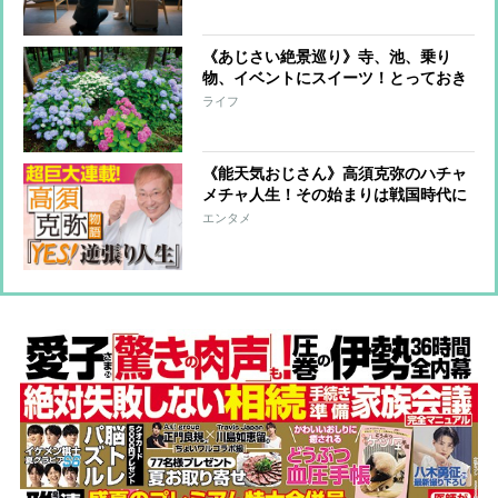
50〜60%割引、【ホテル】50%オフや
無料アップグレードも
《あじさい絶景巡り》寺、池、乗り
物、イベントにスイーツ！とっておき
の立ち寄りスポットを紹介
ライフ
《能天気おじさん》高須克弥のハチャ
メチャ人生！その始まりは戦国時代に
遡る『YES！逆張り人生～高須克弥物
エンタメ
語～』【第1話後編】