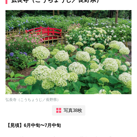
弘長寺（こうちょうじ／長野県）
写真38枚
【見頃】6月中旬〜7月中旬