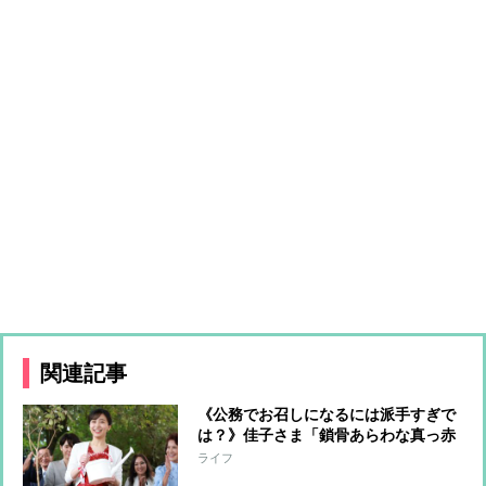
関連記事
《公務でお召しになるには派手すぎで
は？》佳子さま「鎖骨あらわな真っ赤
なワンピース」でコンサートへ「体の
ライフ
ラインがくっきり」で話題のブランド