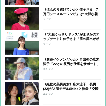
と同じものか
《ほんのり透けていた》佳子さま「7
万円シースルーワンピ」は“大胆な花
柄”で「自由にエモーショナルに」が
ライフ
コンセプトの人気ブランド
《“大胆くっきりドレス”がまさかのア
ップデート》佳子さま「肩の露出がポ
イント」ワンピースに加えられてい
ライフ
た“一工夫”
《超絶イケメンだった》再出発の広末
涼子「22才の長男が仕事をサポート」
美人インフルエンサーと真剣交際中の
エンタメ
甘いルックスの持ち主
《絶世の美男美女》広末涼子、長男
(22)が人気モデルShihoと熱愛「交際
は認める」一方で“不安”な母心も
エンタメ