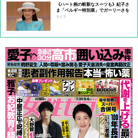
《ハート柄の斬新なスーツも》紀子さ
ま「ベルギー特別展」でガーリーさを
披露「花柄ボタン」に可憐な純白コー
ライフ
デ