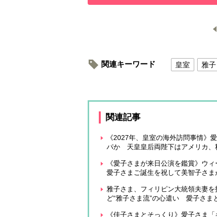
関連キーワード
皇室
雅子
関連記事
《2027年、皇室の海外訪問事情》
パか 天皇皇后両陛下はアメリカ、
《愛子さまが来日公演を鑑賞》ウ
愛子さまご誕生を祝して美智子さま
雅子さま、フィリピン大統領夫妻を
ど“雅子さま流”の心遣い 愛子さ
《佳子さまとそっくり》愛子さま「