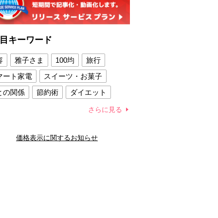
目キーワード
容
雅子さま
100均
旅行
マート家電
スイーツ・お菓子
との関係
節約術
ダイエット
康法
新製品
さらに見る
容賢者のダイエットグッズ
価格表示に関するお知らせ
との関係
新津春子
どか食い