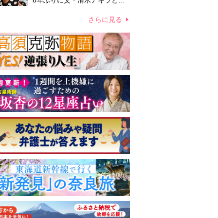
8年ぶりに父・清水アキラと共
演、本格的な活動再開に向かっ
ていたが…周囲が懸念していた
さらに見る
「不安定なところ」