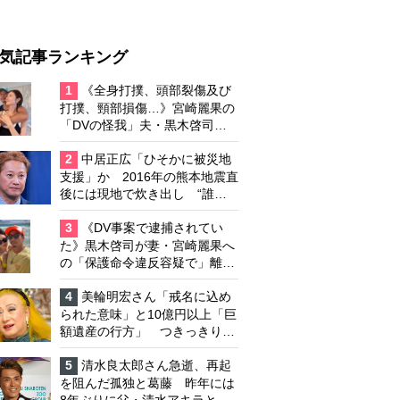
気記事ランキング
1
《全身打撲、頭部裂傷及び
打撲、頸部損傷…》宮崎麗果の
「DVの怪我」夫・黒木啓司の
逮捕で始まる「夫婦の闘争」
2
中居正広「ひそかに被災地
支援」か 2016年の熊本地震直
後には現地で炊き出し “誰に
も知られなくて良い”と、むし
ろ強まる福祉活動への思い
3
《DV事案で逮捕されてい
た》黒木啓司が妻・宮崎麗果へ
の「保護命令違反容疑で」離婚
協議は「第二ステージ」へ
4
美輪明宏さん「戒名に込め
られた意味」と10億円以上「巨
額遺産の行方」 つきっきりで
私生活をサポートしていた元俳
優が相続か
5
清水良太郎さん急逝、再起
を阻んだ孤独と葛藤 昨年には