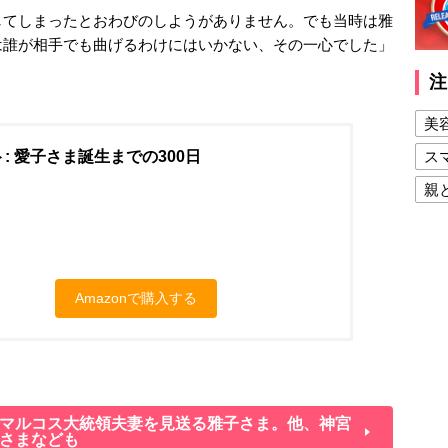
してしまったとおわびのしようがありません。でも当時は雅
は誰が相手でも曲げるわけにはいかない、その一心でした」
注
美
: 愛子さま誕生までの300日
ス
親
健
美
夫
Amazonで購入する
マルコス大統領夫妻を見送る雅子さま。他、神宮
さまなども