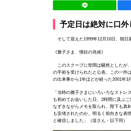
予定日は絶対に口外
そして迎えた1999年12月10日、朝
《雅子さま 懐妊の兆候》
このスクープに世間は騒然としたが、
の手術を受けられたと公表。この一件
の出来事から1年ほどが経った2001年
「当時の雅子さまにいろいろなストレ
も初めてお会いした日、2時間に及ぶ
なずきながらメモを取られ、陛下も真
も安堵されたのか、明るく前向きな表
と確信しました」（堤さん・以下同）