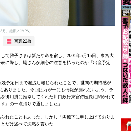
3月、撮影／JMPA）
写真22枚
て雅子さまは新たな命を宿し、2001年5月15日、東宮大
発表に際し、堤さんが細心の注意を払ったのが「出産予定
や分娩予定日まで漏洩し報じられたことで、世間の期待感が
性もありました。今回は万が一にも情報が漏れないよう、予
私を御用掛に推挙してくれた川口政行東宮侍医長に聞かれて
ます』の一点張りで通しました」
られたこともあった。しかし「両殿下に申し上げておりま
」とだけ述べて沈黙を貫いた。