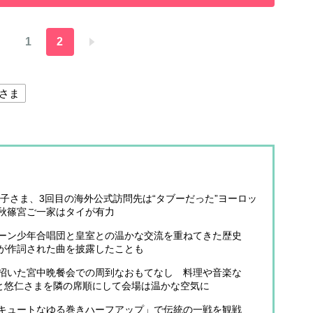
1
2
さま
愛子さま、3回目の海外公式訪問先は“タブーだった”ヨーロッ
秋篠宮ご一家はタイが有力
ィーン少年合唱団と皇室との温かな交流を重ねてきた歴史
が作詞された曲を披露したことも
招いた宮中晩餐会での周到なおもてなし 料理や音楽な
まと悠仁さまを隣の席順にして会場は温かな空気に
キュートなゆる巻きハーフアップ」で伝統の一戦を観戦