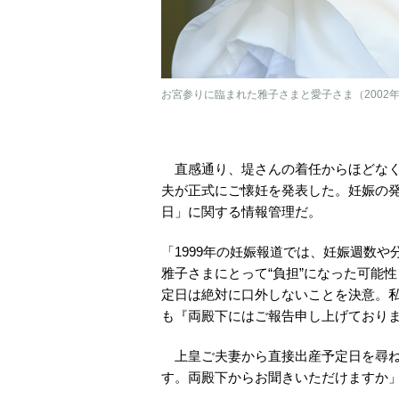
お宮参りに臨まれた雅子さまと愛子さま（2002年
直感通り、堤さんの着任からほどなくし
夫が正式にご懐妊を発表した。妊娠の
日」に関する情報管理だ。
「1999年の妊娠報道では、妊娠週数
雅子さまにとって“負担”になった可能
定日は絶対に口外しないことを決意。
も『両殿下にはご報告申し上げており
上皇ご夫妻から直接出産予定日を尋ね
す。両殿下からお聞きいただけますか