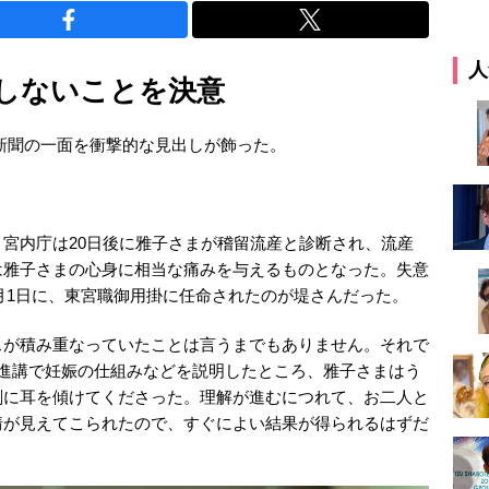
人
しないことを決意
日新聞の一面を衝撃的な見出しが飾った。
宮内庁は20日後に雅子さまが稽留流産と診断され、流産
は雅子さまの心身に相当な痛みを与えるものとなった。失意
3月1日に、東宮職御用掛に任命されたのが堤さんだった。
スが積み重なっていたことは言うまでもありません。それで
ご進講で妊娠の仕組みなどを説明したところ、雅子さまはう
剣に耳を傾けてくださった。理解が進むにつれて、お二人と
情が見えてこられたので、すぐによい結果が得られるはずだ