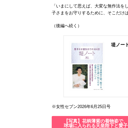
「いまにして思えば、大変な無作法を
子さまをお守りするために、そこだけ
（後編へ続く）
堤ノート
※女性セブン2026年6月25日号
【写真】花柄薄紫の着物姿で、
球場に入られる天皇陛下と愛子