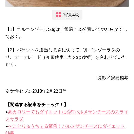
写真4枚
【1】ゴルゴンゾーラ50gは、常温に15分置いてやわらかくし
ておく。
【2】バケットを適当な長さに切ってゴルゴンゾーラをの
せ、マーマレード（今回使用したのはゆず）を合わせていた
だく。
撮影／鍋島徳恭
※女性セブン2018年2月22日号
【関連する記事をチェック！】
●
高カロリーでもダイエットに◎!?パルメザンチーズのスライ
スサラダ
●
ぺことりゅうちぇる驚愕！パルメザンチーズにダイエット
効果