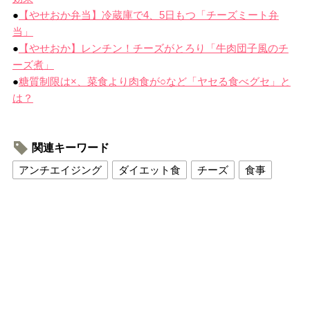
●
【やせおか弁当】冷蔵庫で4、5日もつ「チーズミート弁
当」
●
【やせおか】レンチン！チーズがとろり「牛肉団子風のチ
ーズ煮」
●
糖質制限は×、菜食より肉食が○など「ヤセる食べグセ」と
は？
関連キーワード
アンチエイジング
ダイエット食
チーズ
食事