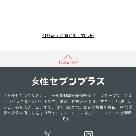
価格表示に関するお知らせ
PAGE TOP
「女性セブンプラス」は、女性週刊誌実売部数No.1「女性セブン」によ
るライフスタイルサイトです。健康・医療から美容、マネー、料理・レ
シピ、有名人グラビアまで、他では読めない独自の情報を発信。40代以
降の女性の暮らしをより豊かにする「知って得する」コンテンツが満載
です。