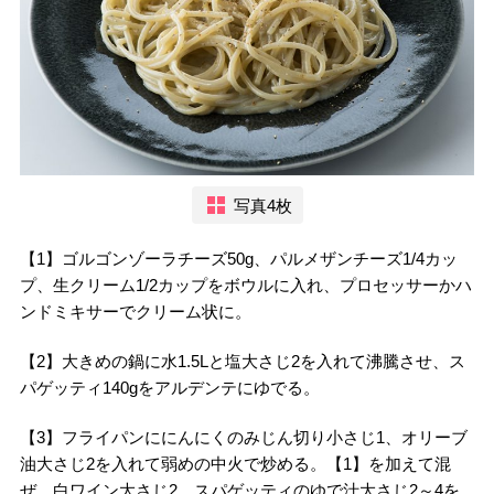
写真4枚
【1】ゴルゴンゾーラチーズ50g、パルメザンチーズ1/4カッ
プ、生クリーム1/2カップをボウルに入れ、プロセッサーかハ
ンドミキサーでクリーム状に。
【2】大きめの鍋に水1.5Lと塩大さじ2を入れて沸騰させ、ス
パゲッティ140gをアルデンテにゆでる。
【3】フライパンににんにくのみじん切り小さじ1、オリーブ
油大さじ2を入れて弱めの中火で炒める。【1】を加えて混
ぜ、白ワイン大さじ2、スパゲッティのゆで汁大さじ2～4を