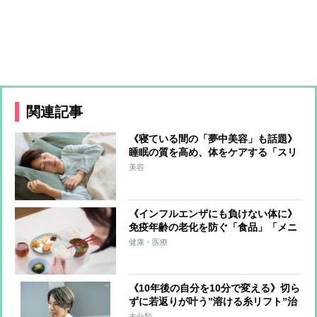
関連記事
《寝ている間の「夢中美容」も話題》
睡眠の質を高め、体をケアする「スリ
ープテック市場」が急拡大、ドリンク
美容
やクリームなど関連商品も続々
《インフルエンザにも負けない体に》
免疫年齢の老化を防ぐ「食品」「メニ
ュー」朝食・昼食・夕食ごとに“免疫
健康・医療
力アップの理想メニュー”を紹介
《10年後の自分を10分で変える》切ら
ずに若返りが叶う”溶ける糸リフト”治
療が一石二鳥のワケ
未分類