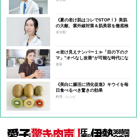
《夏の老け肌はコレでSTOP！》美肌
の大敵、紫外線対策＆肌美容を徹底検
証
未分類
≪老け見えナンバー１≫「目の下のク
マ」”オペなし改善”が可能な時代にな
っていた！
美容
《美白に腸活に消化促進》キウイを毎
日食べるべき驚きの効果
料理・レシピ