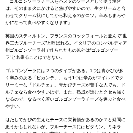
「ゴルゴンゾーラチーズをパスタのソースとして使う場合
は、そのまま火にかけると焦げやすいので、生クリームと合
わせてクリーム状にしてから和えるのがコツ。辛みもまろや
かになって食べやすくなります」
英国のスティルトン、フランスのロックフォールと並んで“世
界三大ブルーチーズ”と呼ばれる。イタリアのロンバルディア
州ゴルゴンゾーラ村で作られたもの以外は“ゴルゴンゾー
ラ”と名乗ることはできない。
ゴルゴンゾーラには２つのタイプがある。1つは青かびが多
く辛みのある「ピカンテ」。もう1つは辛みがマイルドでク
リーミーな「ドルチェ」。青かびチーズが苦手な人でも、ド
ルチェなら食べやすいはず。また、熟成が進むとクセも強く
なるので、なるべく若いゴルゴンゾーラチーズを選ぶと食べ
やすい。
はたしてかびの生えたチーズに栄養価があるのか？と疑問に
思うかもしれないが、ブルーチーズにはビタミン、ミネラ