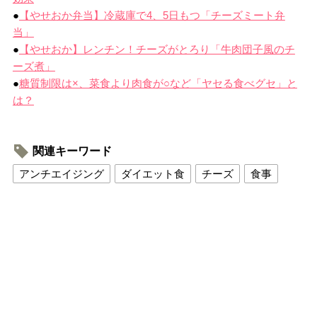
●
【やせおか弁当】冷蔵庫で4、5日もつ「チーズミート弁
当」
●
【やせおか】レンチン！チーズがとろり「牛肉団子風のチ
ーズ煮」
●
糖質制限は×、菜食より肉食が○など「ヤセる食べグセ」と
は？
関連キーワード
アンチエイジング
ダイエット食
チーズ
食事