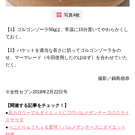
写真4枚
【1】ゴルゴンゾーラ50gは、常温に15分置いてやわらかくし
ておく。
【2】バケットを適当な長さに切ってゴルゴンゾーラをの
せ、マーマレード（今回使用したのはゆず）を合わせていた
だく。
撮影／鍋島徳恭
※女性セブン2018年2月22日号
【関連する記事をチェック！】
●
高カロリーでもダイエットに◎!?パルメザンチーズのスライ
スサラダ
●
ぺことりゅうちぇる驚愕！パルメザンチーズにダイエット
効果