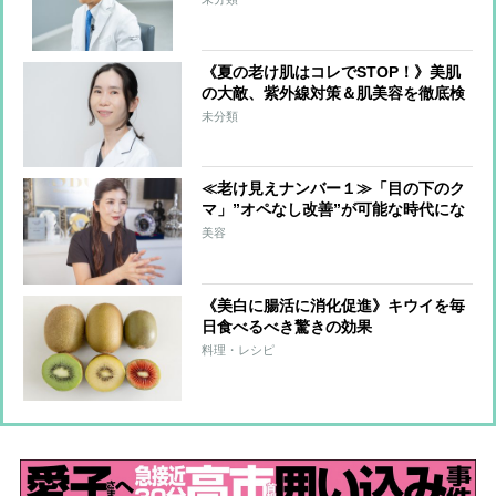
《夏の老け肌はコレでSTOP！》美肌
の大敵、紫外線対策＆肌美容を徹底検
証
未分類
≪老け見えナンバー１≫「目の下のク
マ」”オペなし改善”が可能な時代にな
っていた！
美容
《美白に腸活に消化促進》キウイを毎
日食べるべき驚きの効果
料理・レシピ