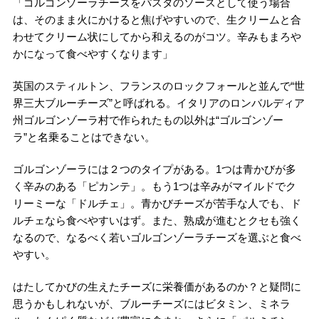
「ゴルゴンゾーラチーズをパスタのソースとして使う場合
は、そのまま火にかけると焦げやすいので、生クリームと合
わせてクリーム状にしてから和えるのがコツ。辛みもまろや
かになって食べやすくなります」
英国のスティルトン、フランスのロックフォールと並んで“世
界三大ブルーチーズ”と呼ばれる。イタリアのロンバルディア
州ゴルゴンゾーラ村で作られたもの以外は“ゴルゴンゾー
ラ”と名乗ることはできない。
ゴルゴンゾーラには２つのタイプがある。1つは青かびが多
く辛みのある「ピカンテ」。もう1つは辛みがマイルドでク
リーミーな「ドルチェ」。青かびチーズが苦手な人でも、ド
ルチェなら食べやすいはず。また、熟成が進むとクセも強く
なるので、なるべく若いゴルゴンゾーラチーズを選ぶと食べ
やすい。
はたしてかびの生えたチーズに栄養価があるのか？と疑問に
思うかもしれないが、ブルーチーズにはビタミン、ミネラ