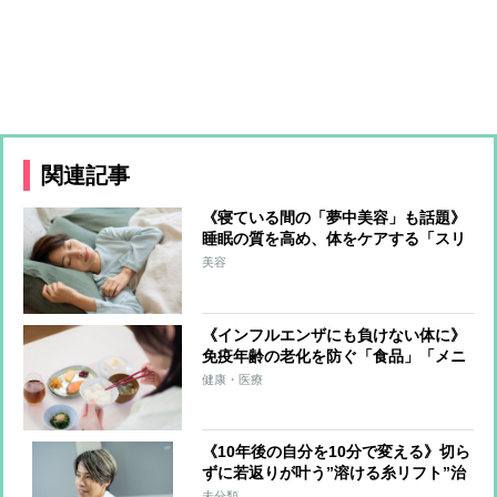
関連記事
《寝ている間の「夢中美容」も話題》
睡眠の質を高め、体をケアする「スリ
ープテック市場」が急拡大、ドリンク
美容
やクリームなど関連商品も続々
《インフルエンザにも負けない体に》
免疫年齢の老化を防ぐ「食品」「メニ
ュー」朝食・昼食・夕食ごとに“免疫
健康・医療
力アップの理想メニュー”を紹介
《10年後の自分を10分で変える》切ら
ずに若返りが叶う”溶ける糸リフト”治
療が一石二鳥のワケ
未分類