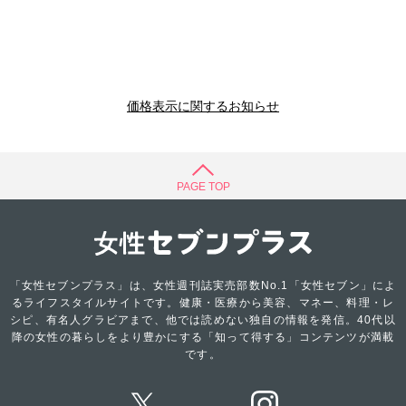
価格表示に関するお知らせ
PAGE TOP
「女性セブンプラス」は、女性週刊誌実売部数No.1「女性セブン」によ
るライフスタイルサイトです。健康・医療から美容、マネー、料理・レ
シピ、有名人グラビアまで、他では読めない独自の情報を発信。40代以
降の女性の暮らしをより豊かにする「知って得する」コンテンツが満載
です。