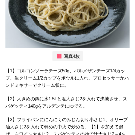
写真4枚
【1】ゴルゴンゾーラチーズ50g、パルメザンチーズ1/4カッ
プ、生クリーム1/2カップをボウルに入れ、プロセッサーかハ
ンドミキサーでクリーム状に。
【2】大きめの鍋に水1.5Lと塩大さじ2を入れて沸騰させ、ス
パゲッティ140gをアルデンテにゆでる。
【3】フライパンににんにくのみじん切り小さじ1、オリーブ
油大さじ2を入れて弱めの中火で炒める。【1】を加えて混
ぜ、白ワイン大さじ2、スパゲッティのゆで汁大さじ2～4を