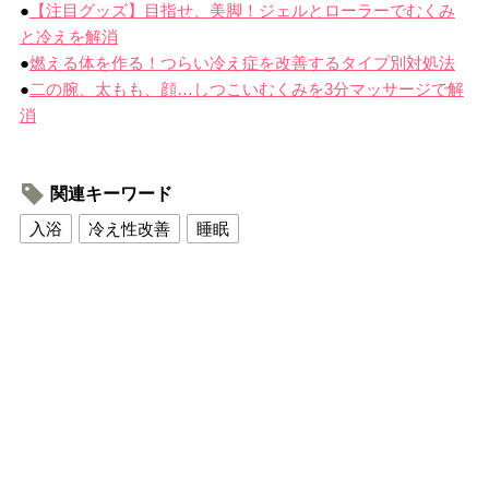
●
【注目グッズ】目指せ、美脚！ジェルとローラーでむくみ
と冷えを解消
●
燃える体を作る！つらい冷え症を改善するタイプ別対処法
●
二の腕、太もも、顔…しつこいむくみを3分マッサージで解
消
関連キーワード
入浴
冷え性改善
睡眠