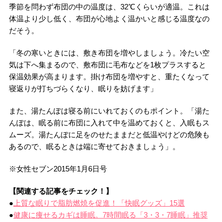
季節を問わず布団の中の温度は、32℃くらいが適温。これは
体温より少し低く、布団が心地よく温かいと感じる温度なの
だそう。
「冬の寒いときには、敷き布団を増やしましょう。冷たい空
気は下へ集まるので、敷布団に毛布などを1枚プラスすると
保温効果が高まります。掛け布団を増やすと、重たくなって
寝返りが打ちづらくなり、眠りを妨げます」
また、湯たんぽは寝る前にいれておくのもポイント。「湯た
んぽは、眠る前に布団に入れて中を温めておくと、入眠もス
ムーズ。湯たんぽに足をのせたままだと低温やけどの危険も
あるので、眠るときは端に寄せておきましょう」。
※女性セブン2015年1月6日号
【関連する記事をチェック！】
●
上質な眠りで脂肪燃焼を促進！「快眠グッズ」15選
●
健康に痩せるカギは睡眠。7時間眠る「3・3・7睡眠」推奨