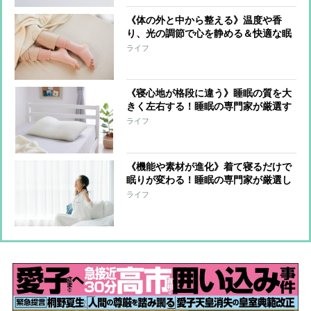
《体の外と中から整える》温度や香
り、光の調節で心を静める＆快適な眠
りへ導く！睡眠の専門家が選んだ快眠
ライフ
アイテム9選
《寝心地が格段に違う》睡眠の質を大
きく左右する！睡眠の専門家が厳選す
る「枕＆パッド」4選
ライフ
《機能や素材が進化》着て寝るだけで
眠りが変わる！睡眠の専門家が厳選し
たリカバリー系ウェア6選
ライフ