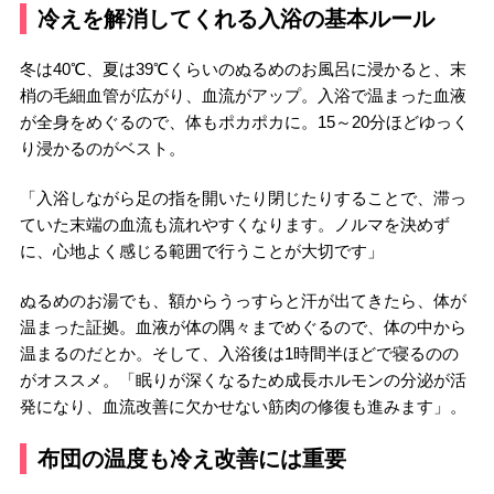
冷えを解消してくれる入浴の基本ルール
冬は40℃、夏は39℃くらいのぬるめのお風呂に浸かると、末
梢の毛細血管が広がり、血流がアップ。入浴で温まった血液
が全身をめぐるので、体もポカポカに。15～20分ほどゆっく
り浸かるのがベスト。
「入浴しながら足の指を開いたり閉じたりすることで、滞っ
ていた末端の血流も流れやすくなります。ノルマを決めず
に、心地よく感じる範囲で行うことが大切です」
ぬるめのお湯でも、額からうっすらと汗が出てきたら、体が
温まった証拠。血液が体の隅々までめぐるので、体の中から
温まるのだとか。そして、入浴後は1時間半ほどで寝るのの
がオススメ。「眠りが深くなるため成長ホルモンの分泌が活
発になり、血流改善に欠かせない筋肉の修復も進みます」。
布団の温度も冷え改善には重要