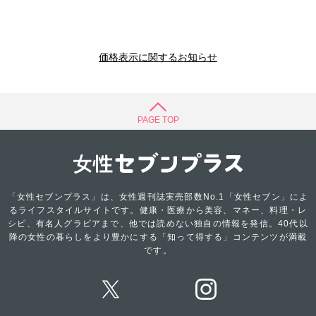
価格表示に関するお知らせ
PAGE TOP
「女性セブンプラス」は、女性週刊誌実売部数No.1「女性セブン」によ
るライフスタイルサイトです。健康・医療から美容、マネー、料理・レ
シピ、有名人グラビアまで、他では読めない独自の情報を発信。40代以
降の女性の暮らしをより豊かにする「知って得する」コンテンツが満載
です。