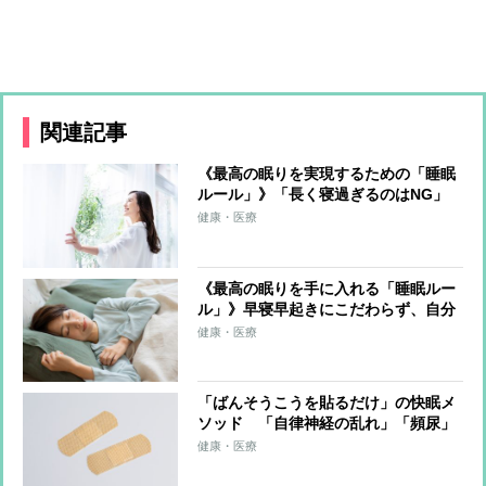
関連記事
《最高の眠りを実現するための「睡眠
ルール」》「長く寝過ぎるのはNG」
「夕食は就寝の2〜3時間前」「入浴は
健康・医療
1〜2時間前」「呼吸法などのリラクゼ
ーション」…効果的な睡眠術
《最高の眠りを手に入れる「睡眠ルー
ル」》早寝早起きにこだわらず、自分
に合ったリズムを選ぶことが重要 最
健康・医療
適環境は室温22〜24℃、布団の中33〜
34℃
「ばんそうこうを貼るだけ」の快眠メ
ソッド 「自律神経の乱れ」「頻尿」
「歯ぎしり」など症状別の貼り方も紹
健康・医療
介