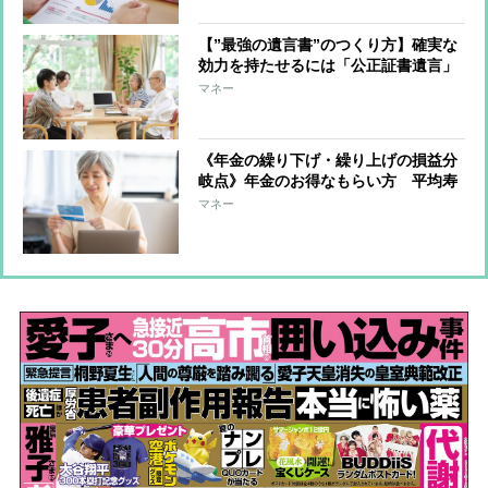
【”最強の遺言書”のつくり方】確実な
効力を持たせるには「公正証書遺言」
を選択 必要に応じて何度でもつくり
マネー
直しが可能、その都度相続人と共有を
《年金の繰り下げ・繰り上げの損益分
岐点》年金のお得なもらい方 平均寿
命を考えれば「妻は繰り下げ、夫は繰
マネー
り上げ」が“取りっぱぐれ”が少ないパ
ターン