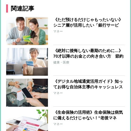
関連記事
《ただ預けるだけじゃもったいない》
シニア層が活用したい「銀行サービ
ス」 手数料無料、金利優遇、終活サ
マネー
ポート、買い物代金割引、家事代行な
ど
《絶対に後悔しない最期のために…》
70才以降のお金との向き合い方 節約
に走るのではなく「自分で貯めたお金
健康・医療
を使いきる」ことが大切 いちばん不
要なものは「がまん」
《デジタル地域通貨活用ガイド》知っ
てお得な自治体主導のキャッシュレス
決済システムを徹底解説
マネー
《生命保険の活用術》生命保険は病気
に備えるだけじゃない！“老後マネ
ー”を増やして貯める「貯蓄」「投
マネー
資」「相続」の方法