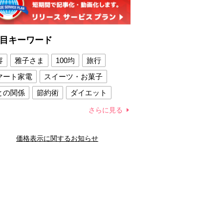
目キーワード
容
雅子さま
100均
旅行
マート家電
スイーツ・お菓子
との関係
節約術
ダイエット
康法
新製品
さらに見る
容賢者のダイエットグッズ
価格表示に関するお知らせ
との関係
新津春子
どか食い