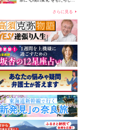
奈に“心境の変化”をもたらした
主演映画『ママせか』 身を削
って「がんに蝕まれる母」を演
さらに見る
じた壮絶な撮影現場