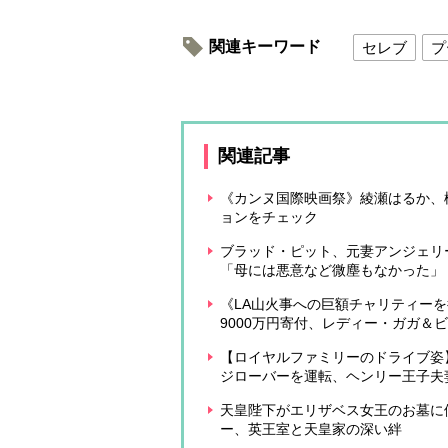
関連キーワード
セレブ
プ
関連記事
《カンヌ国際映画祭》綾瀬はるか、松
ョンをチェック
ブラッド・ピット、元妻アンジェリ
「母には悪意など微塵もなかった」
《LA山火事への巨額チャリティーを
9000万円寄付、レディー・ガガ＆
【ロイヤルファミリーのドライブ姿
ジローバーを運転、ヘンリー王子夫
天皇陛下がエリザベス女王のお墓に
ー、英王室と天皇家の深い絆