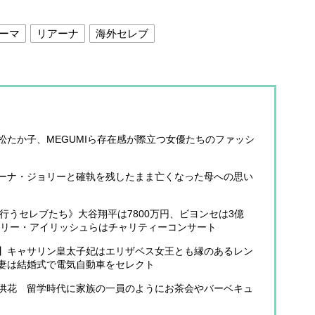
ーマ
リアーナ
海外セレブ
たか子、MEGUMIら存在感が際立つ女優たちのファッシ
ーナ・ジョリーと確執を残したまま亡くなった母への思い
行うセレブたち》大谷翔平は7800万円、ビヨンセは3億
ビリー・アイリッシュらはチャリティーコンサート
】キャサリン皇太子妃はエリザベス女王とも縁のあるレン
妻は結婚式で電気自動車をセレクト
供花 留学時代に家族の一員のようにお茶会やバーベキュ