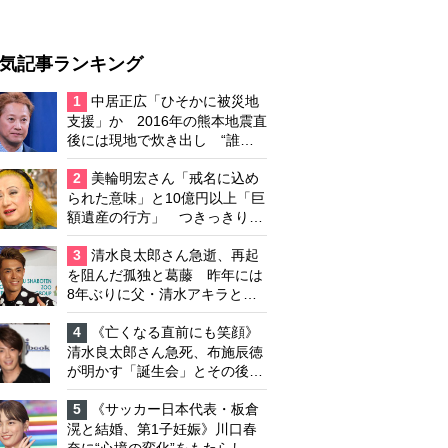
気記事ランキング
1
中居正広「ひそかに被災地
支援」か 2016年の熊本地震直
後には現地で炊き出し “誰に
も知られなくて良い”と、むし
ろ強まる福祉活動への思い
2
美輪明宏さん「戒名に込め
られた意味」と10億円以上「巨
額遺産の行方」 つきっきりで
私生活をサポートしていた元俳
優が相続か
3
清水良太郎さん急逝、再起
を阻んだ孤独と葛藤 昨年には
8年ぶりに父・清水アキラと共
演、本格的な活動再開に向かっ
ていたが…周囲が懸念していた
4
《亡くなる直前にも笑顔》
「不安定なところ」
清水良太郎さん急死、布施辰徳
が明かす「誕生会」とその後の
メッセージ
5
《サッカー日本代表・板倉
滉と結婚、第1子妊娠》川口春