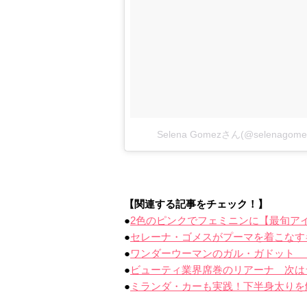
Selena Gomezさん(@selena
【関連する記事をチェック！】
●
2色のピンクでフェミニンに【最旬ア
●
セレーナ・ゴメスがプーマを着こなす
●
ワンダーウーマンのガル・ガドット 
●
ビューティ業界席巻のリアーナ 次は
●
ミランダ・カーも実践！下半身太りを