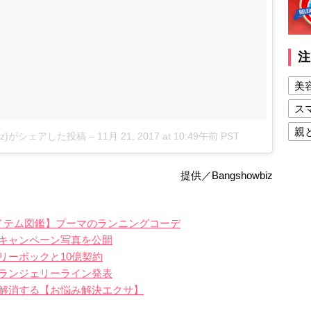
注
美
ス
親
gomez)がシェアした投稿
–
11月 21, 2017 at 10:49午前 PST
健
提供／Bangshowbiz
美
夫
イテム図鑑】プーマのランニングコーデ
キャンペーン写真を公開
リーボックと10億契約
ランジェリーライン発表
解消する【お悩み解決エクサ】