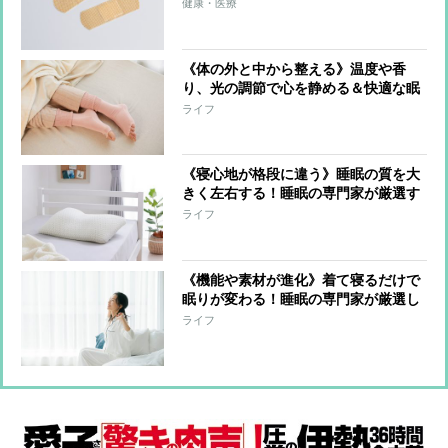
「歯ぎしり」など症状別の貼り方も紹
健康・医療
介
《体の外と中から整える》温度や香
り、光の調節で心を静める＆快適な眠
りへ導く！睡眠の専門家が選んだ快眠
ライフ
アイテム9選
《寝心地が格段に違う》睡眠の質を大
きく左右する！睡眠の専門家が厳選す
る「枕＆パッド」4選
ライフ
《機能や素材が進化》着て寝るだけで
眠りが変わる！睡眠の専門家が厳選し
たリカバリー系ウェア6選
ライフ