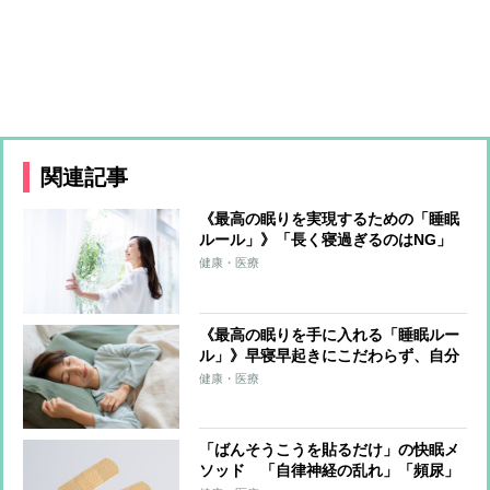
関連記事
《最高の眠りを実現するための「睡眠
ルール」》「長く寝過ぎるのはNG」
「夕食は就寝の2〜3時間前」「入浴は
健康・医療
1〜2時間前」「呼吸法などのリラクゼ
ーション」…効果的な睡眠術
《最高の眠りを手に入れる「睡眠ルー
ル」》早寝早起きにこだわらず、自分
に合ったリズムを選ぶことが重要 最
健康・医療
適環境は室温22〜24℃、布団の中33〜
34℃
「ばんそうこうを貼るだけ」の快眠メ
ソッド 「自律神経の乱れ」「頻尿」