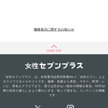
価格表示に関するお知らせ
PAGE TOP
「女性セブンプラス」は、女性週刊誌実売部数No.1「女性セブン」によ
るライフスタイルサイトです。健康・医療から美容、マネー、料理・レ
シピ、有名人グラビアまで、他では読めない独自の情報を発信。40代以
降の女性の暮らしをより豊かにする「知って得する」コンテンツが満載
です。