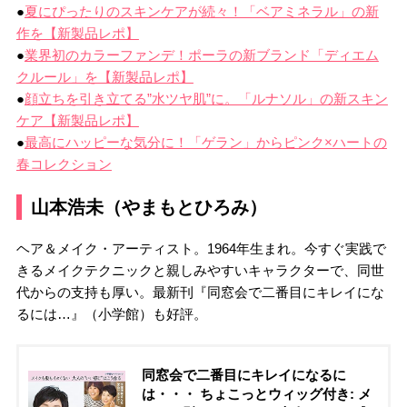
●
夏にぴったりのスキンケアが続々！「ベアミネラル」の新
作を【新製品レポ】
●
業界初のカラーファンデ！ポーラの新ブランド「ディエム
クルール」を【新製品レポ】
●
顔立ちを引き立てる”水ツヤ肌”に。「ルナソル」の新スキン
ケア【新製品レポ】
●
最高にハッピーな気分に！「ゲラン」からピンク×ハートの
春コレクション
山本浩未（やまもとひろみ）
ヘア＆メイク・アーティスト。1964年生まれ。今すぐ実践で
きるメイクテクニックと親しみやすいキャラクターで、同世
代からの支持も厚い。最新刊『同窓会で二番目にキレイにな
るには…』（小学館）も好評。
同窓会で二番目にキレイになるに
は・・・ ちょこっとウィッグ付き: メ