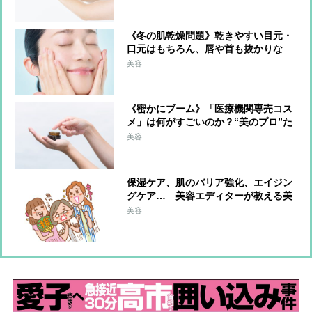
ポイント
《冬の肌乾燥問題》乾きやすい目元・
口元はもちろん、唇や首も抜かりな
く！ブースターを活用、ドラッグスト
美容
アで選ぶべきは保湿成分配合
《密かにブーム》「医療機関専売コス
メ」は何がすごいのか？“美のプロ”た
ちが選んだ逸品とその理由
美容
保湿ケア、肌のバリア強化、エイジン
グケア… 美容エディターが教える美
肌にマストな「美容成分」は？
美容