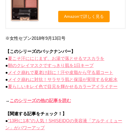
Amazonで詳しく見る
※女性セブン2018年9月13日号
【このシリーズのバックナンバー】
●
夏こそ汗ににじまず、お湯で落とせるマスカラを
●
朝のクレイマスクですっきり肌を1日キープ
●
メイク崩れで夏老け顔に！汗や皮脂から守る眉コート
●
メイク崩れに対抗！サラサラ肌と保湿が実現する化粧水
●
夏らしいキレイ色で目元を輝かせるカラーアイライナー
→
このシリーズの他の記事を読む
【関連する記事をチェック！】
●
”13秒に1本”の人気！SHISEIDOの美容液「アルティミュー
ン」がパワーアップ