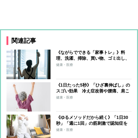
関連記事
《ながらでできる「家事トレ」》料
理、洗濯、掃除、買い物、ゴミ出し、
水やり…すべてをエクササイズに！ト
健康・医療
レーナーが解説
《1日たった5秒》「ひざ裏伸ばし」の
スゴい効果 冷え症改善や腰痛、肩こ
り、片頭痛の軽減も
健康・医療
《ゆるメソッドだから続く》「1日30
秒」「週に1回」の筋刺激で認知症を
予防する「30秒スクワット」
健康・医療