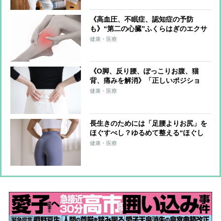
《高血圧、不眠症、認知症の予防
も》“第二の心臓”ふくらはぎのエクサ
サイズを医師が伝授！血流改善、筋肉
健康・医療
と骨を刺激、体を根本から整える
《O脚、反り腰、ぽっこりお腹、猫
背、痛みを解消》「正しいポジショ
ン」を意識するだけゆがみをゼロにす
健康・医療
る超簡単体幹リセットトレーニング
長生きのためには「足腰よりお尻」を
ほぐすべし？ゆるめて整える“ほぐし
術”を8万人以上の体を整えた専門家が
健康・医療
伝授