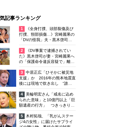
気記事ランキング
1
《全身打撲、頭部裂傷及び
打撲、頸部損傷…》宮崎麗果の
「DVの怪我」夫・黒木啓司の
逮捕で始まる「夫婦の闘争」
2
《DV事案で逮捕されてい
た》黒木啓司が妻・宮崎麗果へ
の「保護命令違反容疑で」離婚
協議は「第二ステージ」へ
3
中居正広「ひそかに被災地
支援」か 2016年の熊本地震直
後には現地で炊き出し “誰に
も知られなくて良い”と、むし
ろ強まる福祉活動への思い
4
美輪明宏さん「戒名に込め
られた意味」と10億円以上「巨
額遺産の行方」 つきっきりで
私生活をサポートしていた元俳
優が相続か
5
木村拓哉、「乳がんステー
ジ4の女性」に届けたサプライ