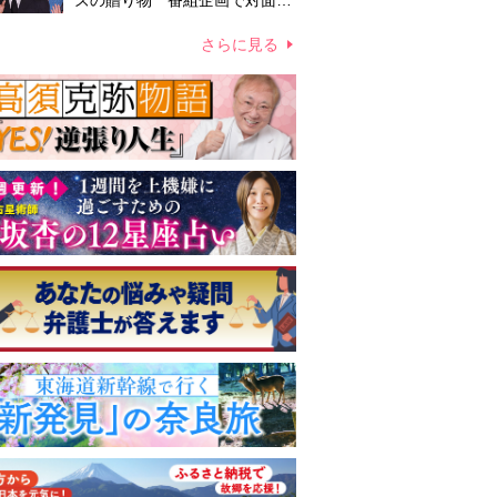
ズの贈り物 番組企画で対面し
たファンが、夢と希望を与える
心遣いに「うれしくて号泣しま
さらに見る
した」