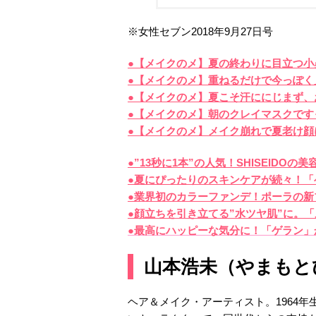
※女性セブン2018年9月27日号
●【メイクのメ】夏の終わりに目立つ小
●【メイクのメ】重ねるだけで今っぽく
●【メイクのメ】夏こそ汗ににじまず、
●【メイクのメ】朝のクレイマスクです
●【メイクのメ】メイク崩れで夏老け顔
●”13秒に1本”の人気！SHISEID
●夏にぴったりのスキンケアが続々！「
●業界初のカラーファンデ！ポーラの新
●顔立ちを引き立てる”水ツヤ肌”に。
●最高にハッピーな気分に！「ゲラン」
山本浩未（やまもと
ヘア＆メイク・アーティスト。1964