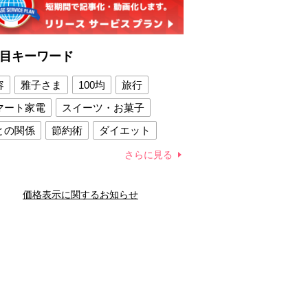
目キーワード
容
雅子さま
100均
旅行
マート家電
スイーツ・お菓子
との関係
節約術
ダイエット
康法
新製品
さらに見る
容賢者のダイエットグッズ
価格表示に関するお知らせ
との関係
新津春子
どか食い