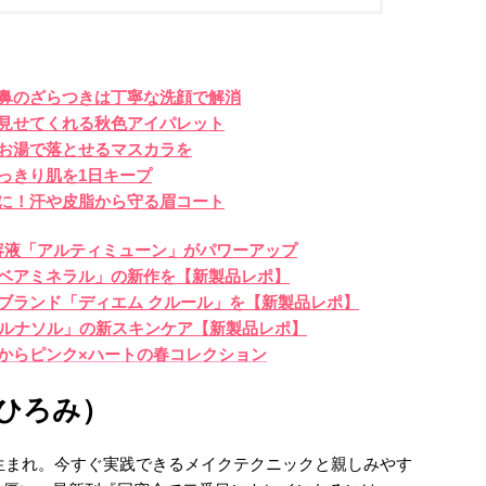
鼻のざらつきは丁寧な洗顔で解消
見せてくれる秋色アイパレット
お湯で落とせるマスカラを
っきり肌を1日キープ
に！汗や皮脂から守る眉コート
Oの美容液「アルティミューン」がパワーアップ
ベアミネラル」の新作を【新製品レポ】
ブランド「ディエム クルール」を【新製品レポ】
「ルナソル」の新スキンケア【新製品レポ】
からピンク×ハートの春コレクション
ひろみ）
年生まれ。今すぐ実践できるメイクテクニックと親しみやす