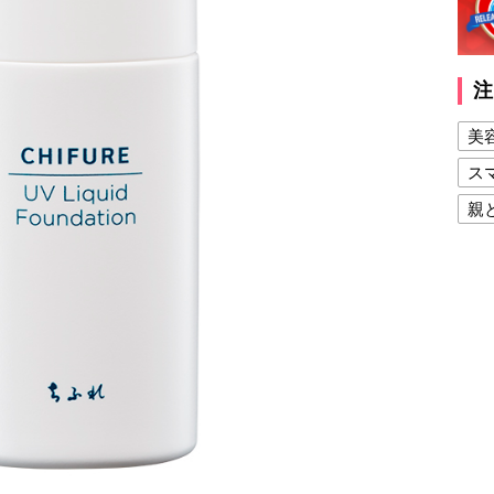
注
美
ス
親
健
美
夫