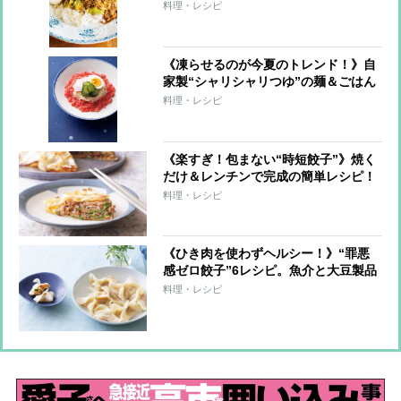
伝レシピ
料理・レシピ
《凍らせるのが今夏のトレンド！》自
家製“シャリシャリつゆ”の麺＆ごはん
7レシピ
料理・レシピ
《楽すぎ！包まない“時短餃子”》焼く
だけ＆レンチンで完成の簡単レシピ！
料理・レシピ
《ひき肉を使わずヘルシー！》“罪悪
感ゼロ餃子”6レシピ。魚介と大豆製品
で大満足！
料理・レシピ