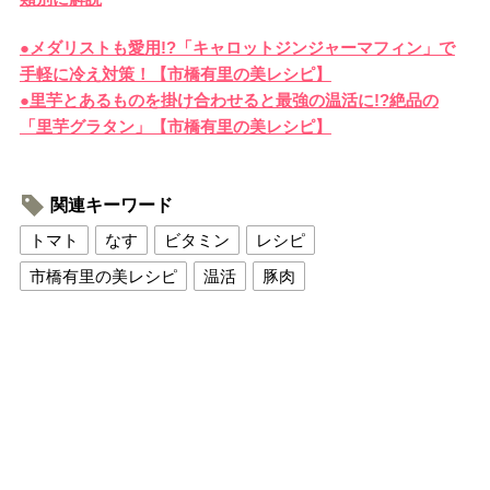
●メダリストも愛用!?「キャロットジンジャーマフィン」で
手軽に冷え対策！【市橋有里の美レシピ】
●里芋とあるものを掛け合わせると最強の温活に!?絶品の
「里芋グラタン」【市橋有里の美レシピ】
関連キーワード
トマト
なす
ビタミン
レシピ
市橋有里の美レシピ
温活
豚肉