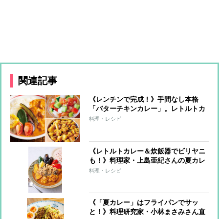
関連記事
《レンチンで完成！》手間なし本格
「バターチキンカレー」。レトルトカ
レーが激変する簡単トッピングも
料理・レシピ
《レトルトカレー＆炊飯器でビリヤニ
も！》料理家・上島亜紀さんの夏カレ
ーレシピ
料理・レシピ
《「夏カレー」はフライパンでサッ
と！》料理研究家・小林まさみさん直