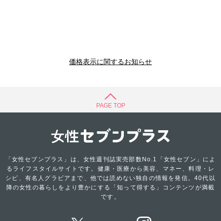
価格表示に関するお知らせ
PAGE TOP
「女性セブンプラス」は、女性週刊誌実売部数No.1「女性セブン」によ
るライフスタイルサイトです。健康・医療から美容、マネー、料理・レ
シピ、有名人グラビアまで、他では読めない独自の情報を発信。40代以
降の女性の暮らしをより豊かにする「知って得する」コンテンツが満載
です。