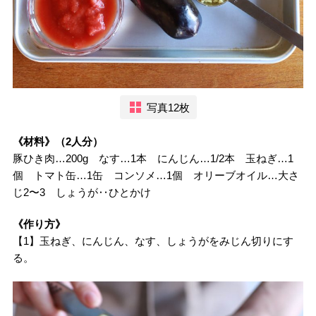
写真12枚
《材料》（2人分）
豚ひき肉…200g なす…1本 にんじん…1/2本 玉ねぎ…1
個 トマト缶…1缶 コンソメ…1個 オリーブオイル…大さ
じ2〜3 しょうが‥ひとかけ
《作り方》
【1】玉ねぎ、にんじん、なす、しょうがをみじん切りにす
る。