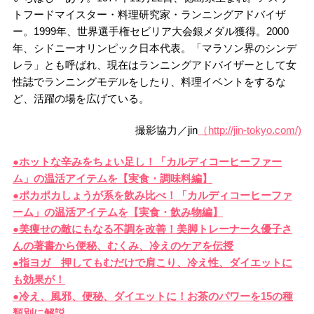
トフードマイスター・料理研究家・ランニングアドバイザ
ー。1999年、世界選手権セビリア大会銀メダル獲得。2000
年、シドニーオリンピック日本代表。「マラソン界のシンデ
レラ」とも呼ばれ、現在はランニングアドバイザーとして女
性誌でランニングモデルをしたり、料理イベントをするな
ど、活躍の場を広げている。
撮影協力／jin
（http://jin-tokyo.com/)
●ホットな辛みをちょい足し！「カルディコーヒーファー
ム」の温活アイテムを【実食・調味料編】
●ポカポカしょうが系を飲み比べ！「カルディコーヒーファ
ーム」の温活アイテムを【実食・飲み物編】
●美痩せの敵にもなる不調を改善！美脚トレーナー久優子さ
んの著書から便秘、むくみ、冷えのケアを伝授
●指ヨガ 押してもむだけで肩こり、冷え性、ダイエットに
も効果が！
●冷え、風邪、便秘、ダイエットに！お茶のパワーを15の種
類別に解説