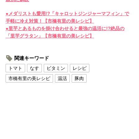
●メダリストも愛用!?「キャロットジンジャーマフィン」で
手軽に冷え対策！【市橋有里の美レシピ】
●里芋とあるものを掛け合わせると最強の温活に!?絶品の
「里芋グラタン」【市橋有里の美レシピ】
関連キーワード
トマト
なす
ビタミン
レシピ
市橋有里の美レシピ
温活
豚肉