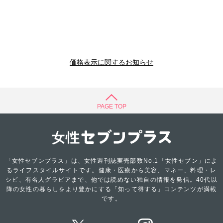
価格表示に関するお知らせ
PAGE TOP
「女性セブンプラス」は、女性週刊誌実売部数No.1「女性セブン」によ
るライフスタイルサイトです。健康・医療から美容、マネー、料理・レ
シピ、有名人グラビアまで、他では読めない独自の情報を発信。40代以
降の女性の暮らしをより豊かにする「知って得する」コンテンツが満載
です。