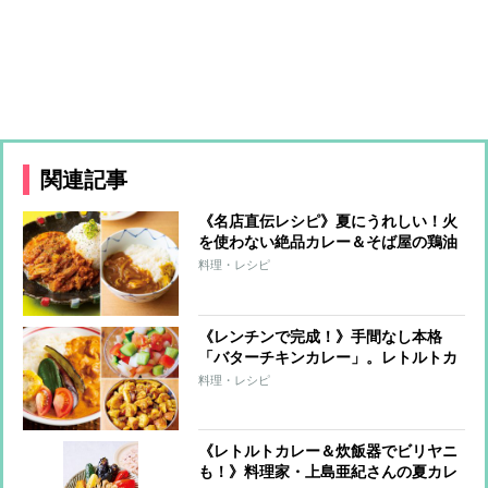
関連記事
《名店直伝レシピ》夏にうれしい！火
を使わない絶品カレー＆そば屋の鶏油
和風カレー
料理・レシピ
《レンチンで完成！》手間なし本格
「バターチキンカレー」。レトルトカ
レーが激変する簡単トッピングも
料理・レシピ
《レトルトカレー＆炊飯器でビリヤニ
も！》料理家・上島亜紀さんの夏カレ