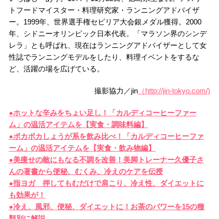
トフードマイスター・料理研究家・ランニングアドバイザ
ー。1999年、世界選手権セビリア大会銀メダル獲得。2000
年、シドニーオリンピック日本代表。「マラソン界のシンデ
レラ」とも呼ばれ、現在はランニングアドバイザーとして女
性誌でランニングモデルをしたり、料理イベントをするな
ど、活躍の場を広げている。
撮影協力／jin
（http://jin-tokyo.com/)
●ホットな辛みをちょい足し！「カルディコーヒーファー
ム」の温活アイテムを【実食・調味料編】
●ポカポカしょうが系を飲み比べ！「カルディコーヒーファ
ーム」の温活アイテムを【実食・飲み物編】
●美痩せの敵にもなる不調を改善！美脚トレーナー久優子さ
んの著書から便秘、むくみ、冷えのケアを伝授
●指ヨガ 押してもむだけで肩こり、冷え性、ダイエットに
も効果が！
●冷え、風邪、便秘、ダイエットに！お茶のパワーを15の種
類別に解説