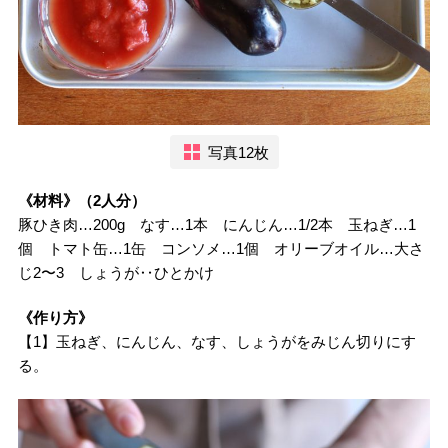
写真12枚
《材料》（2人分）
豚ひき肉…200g なす…1本 にんじん…1/2本 玉ねぎ…1
個 トマト缶…1缶 コンソメ…1個 オリーブオイル…大さ
じ2〜3 しょうが‥ひとかけ
《作り方》
【1】玉ねぎ、にんじん、なす、しょうがをみじん切りにす
る。