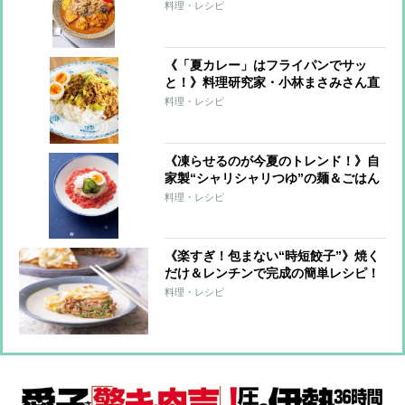
ーレシピ
料理・レシピ
《「夏カレー」はフライパンでサッ
と！》料理研究家・小林まさみさん直
伝レシピ
料理・レシピ
《凍らせるのが今夏のトレンド！》自
家製“シャリシャリつゆ”の麺＆ごはん
7レシピ
料理・レシピ
《楽すぎ！包まない“時短餃子”》焼く
だけ＆レンチンで完成の簡単レシピ！
料理・レシピ