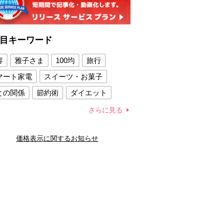
目キーワード
容
雅子さま
100均
旅行
マート家電
スイーツ・お菓子
との関係
節約術
ダイエット
康法
新製品
さらに見る
容賢者のダイエットグッズ
価格表示に関するお知らせ
との関係
新津春子
どか食い