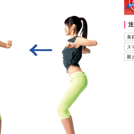
注
美
ス
親
健
美
夫