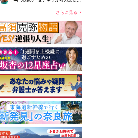
死後の「父アキラからの返信」
布施辰徳が涙で明かす「順番が
違う」
さらに見る