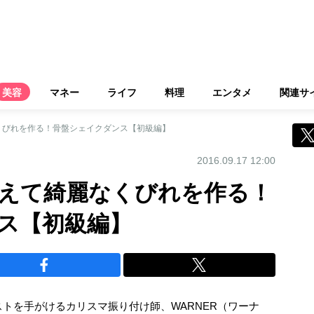
美容
マネー
ライフ
料理
エンタメ
関連サ
くびれを作る！骨盤シェイクダンス【初級編】
2016.09.17 12:00
えて綺麗なくびれを作る！
ス【初級編】
ストを手がけるカリスマ振り付け師、WARNER（ワーナ