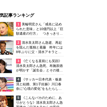
気記事ランキング
1
美輪明宏さん「戒名に込め
られた意味」と10億円以上「巨
額遺産の行方」 つきっきりで
私生活をサポートしていた元俳
優が相続か
2
清水良太郎さん急逝、再起
を阻んだ孤独と葛藤 昨年には
8年ぶりに父・清水アキラと共
演、本格的な活動再開に向かっ
ていたが…周囲が懸念していた
3
《亡くなる直前にも笑顔》
「不安定なところ」
清水良太郎さん急死、布施辰徳
が明かす「誕生会」とその後の
メッセージ
4
《サッカー日本代表・板倉
滉と結婚、第1子妊娠》川口春
奈に“心境の変化”をもたらした
主演映画『ママせか』 身を削
って「がんに蝕まれる母」を演
5
《こんなバカのために、あ
じた壮絶な撮影現場
りがとうな》清水良太郎さん急