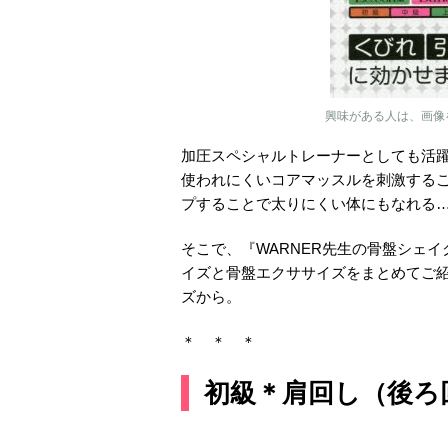
興味がある人は、画像
加圧スペシャルトレーナーとしても活
使われにくいコアマッスルを刺激する
プすることで太りにくい体にもなれる
そこで、『WARNER先生の骨盤シェ
イズと骨盤エクササイズをまとめてご
ズから。
＊ ＊ ＊
初級＊肩回し（後ろ