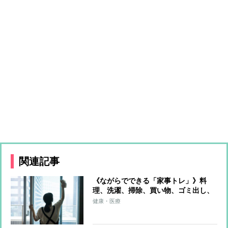
関連記事
《ながらでできる「家事トレ」》料
理、洗濯、掃除、買い物、ゴミ出し、
水やり…すべてをエクササイズに！ト
健康・医療
レーナーが解説