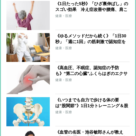
《1日たった5秒》「ひざ裏伸ばし」の
スゴい効果 冷え症改善や腰痛、肩こ
り、片頭痛の軽減も
健康・医療
《ゆるメソッドだから続く》「1日30
秒」「週に1回」の筋刺激で認知症を
予防する「30秒スクワット」
健康・医療
《高血圧、不眠症、認知症の予防
も》“第二の心臓”ふくらはぎのエクサ
サイズを医師が伝授！血流改善、筋肉
健康・医療
と骨を刺激、体を根本から整える
《いつまでも自力で歩ける体の要
は“股関節”》1日1分トレーニング＆股
関節のズレを防ぐ習慣を医師らが解説
健康・医療
《血管の名医・池谷敏郎さんが教え