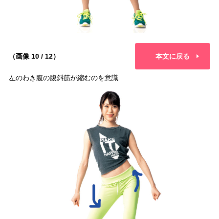
（画像 10 / 12）
本文に戻る
左のわき腹の腹斜筋が縮むのを意識