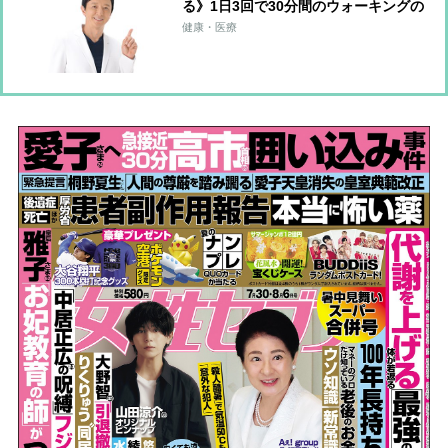
る》1日3回で30分間のウォーキングの
運動量に匹敵！血圧改善につながる
健康・医療
「ゾンビ体操」のやり方