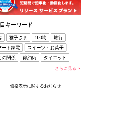
目キーワード
容
雅子さま
100均
旅行
マート家電
スイーツ・お菓子
との関係
節約術
ダイエット
康法
新製品
さらに見る
容賢者のダイエットグッズ
価格表示に関するお知らせ
との関係
新津春子
どか食い