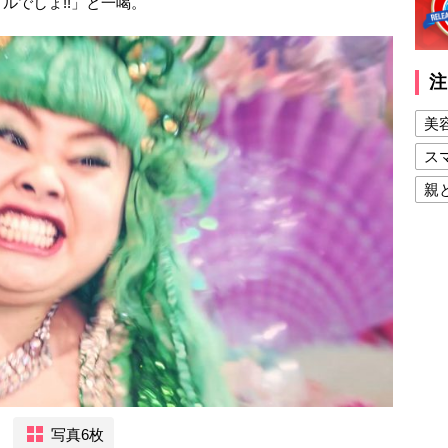
ルでしょ!!」と一喝。
注
美
ス
親
健
美
夫
写真6枚