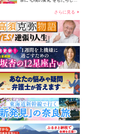
奈に“心境の変化”をもたらした
主演映画『ママせか』 身を削
って「がんに蝕まれる母」を演
さらに見る
じた壮絶な撮影現場