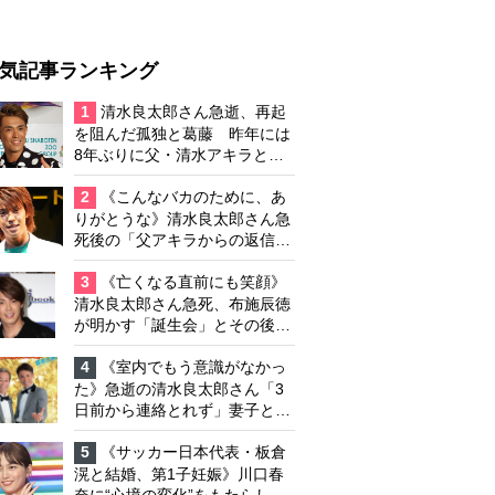
気記事ランキング
1
清水良太郎さん急逝、再起
を阻んだ孤独と葛藤 昨年には
8年ぶりに父・清水アキラと共
演、本格的な活動再開に向かっ
ていたが…周囲が懸念していた
2
《こんなバカのために、あ
「不安定なところ」
りがとうな》清水良太郎さん急
死後の「父アキラからの返信」
布施辰徳が涙で明かす「順番が
違う」
3
《亡くなる直前にも笑顔》
清水良太郎さん急死、布施辰徳
が明かす「誕生会」とその後の
メッセージ
4
《室内でもう意識がなかっ
た》急逝の清水良太郎さん「3
日前から連絡とれず」妻子とは
別居で孤独を感じていた
5
《サッカー日本代表・板倉
滉と結婚、第1子妊娠》川口春