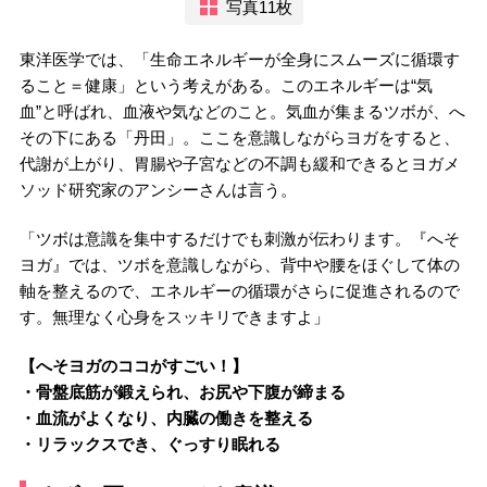
写真11枚
東洋医学では、「生命エネルギーが全身にスムーズに循環す
ること＝健康」という考えがある。このエネルギーは“気
血”と呼ばれ、血液や気などのこと。気血が集まるツボが、へ
その下にある「丹田」。ここを意識しながらヨガをすると、
代謝が上がり、胃腸や子宮などの不調も緩和できるとヨガメ
ソッド研究家のアンシーさんは言う。
「ツボは意識を集中するだけでも刺激が伝わります。『へそ
ヨガ』では、ツボを意識しながら、背中や腰をほぐして体の
軸を整えるので、エネルギーの循環がさらに促進されるので
す。無理なく心身をスッキリできますよ」
【へそヨガのココがすごい！】
・骨盤底筋が鍛えられ、お尻や下腹が締まる
・血流がよくなり、内臓の働きを整える
・リラックスでき、ぐっすり眠れる