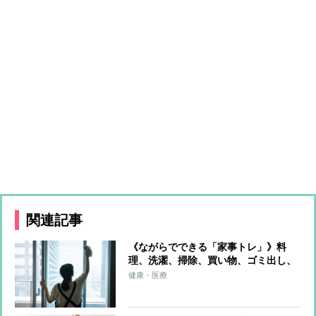
関連記事
《ながらでできる「家事トレ」》料
理、洗濯、掃除、買い物、ゴミ出し、
水やり…すべてをエクササイズに！ト
健康・医療
レーナーが解説