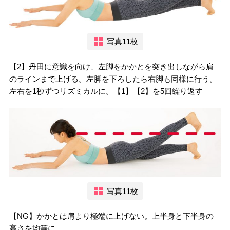
写真11枚
【2】丹田に意識を向け、左脚をかかとを突き出しながら肩
のラインまで上げる。左脚を下ろしたら右脚も同様に行う。
左右を1秒ずつリズミカルに。【1】【2】を5回繰り返す
写真11枚
【NG】かかとは肩より極端に上げない。上半身と下半身の
高さを均等に。