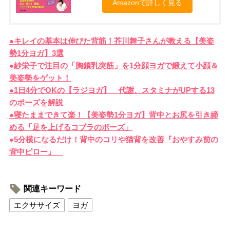
Amazonで詳しく見る
●キレイの基本は伸びた背筋！芥川舞子さんが教える【美姿
勢1分ヨガ】3選
●紗栄子で注目の「胸鎖乳突筋」を1分顔ヨガで鍛えて小顔＆
美姿勢をゲット！
●1日4分でOKの【ラジヨガ】 代謝、スタミナがUPする13
のポーズを解説
●寝たままできて楽！【美姿勢1分ヨガ】背中とお尻を引き締
める「足を上げるコブラのポーズ」
●5分横になるだけ！背中のコリや猫背を改善『おやすみ前の
背中ピロー』
関連キーワード
エクササイズ
ヨガ