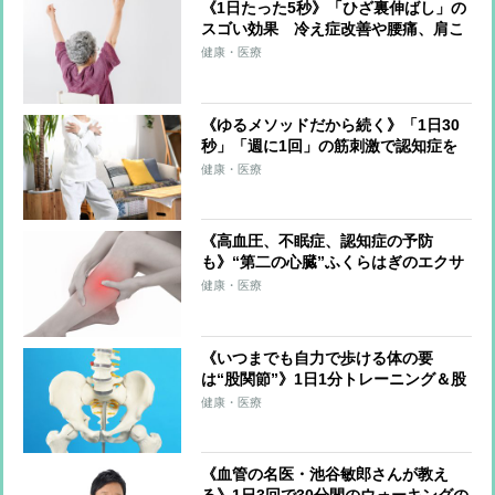
《1日たった5秒》「ひざ裏伸ばし」の
スゴい効果 冷え症改善や腰痛、肩こ
り、片頭痛の軽減も
健康・医療
《ゆるメソッドだから続く》「1日30
秒」「週に1回」の筋刺激で認知症を
予防する「30秒スクワット」
健康・医療
《高血圧、不眠症、認知症の予防
も》“第二の心臓”ふくらはぎのエクサ
サイズを医師が伝授！血流改善、筋肉
健康・医療
と骨を刺激、体を根本から整える
《いつまでも自力で歩ける体の要
は“股関節”》1日1分トレーニング＆股
関節のズレを防ぐ習慣を医師らが解説
健康・医療
《血管の名医・池谷敏郎さんが教え