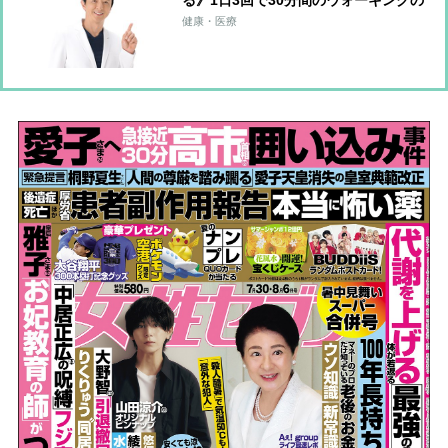
る》1日3回で30分間のウォーキングの
運動量に匹敵！血圧改善につながる
健康・医療
「ゾンビ体操」のやり方